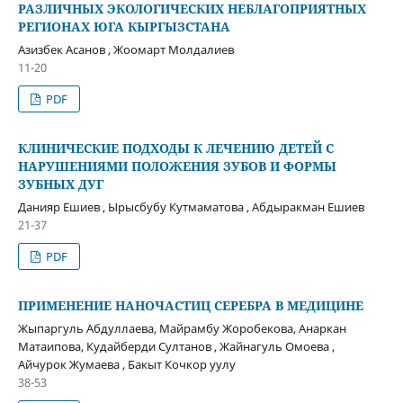
РАЗЛИЧНЫХ ЭКОЛОГИЧЕСКИХ НЕБЛАГОПРИЯТНЫХ
РЕГИОНАХ ЮГА КЫРГЫЗСТАНА
Азизбек Асанов , Жоомарт Молдалиев
11-20
PDF
КЛИНИЧЕСКИЕ ПОДХОДЫ К ЛЕЧЕНИЮ ДЕТЕЙ С
НАРУШЕНИЯМИ ПОЛОЖЕНИЯ ЗУБОВ И ФОРМЫ
ЗУБНЫХ ДУГ
Данияр Ешиев , Ырысбубу Кутмаматова , Абдыракман Ешиев
21-37
PDF
ПРИМЕНЕНИЕ НАНОЧАСТИЦ СЕРЕБРА В МЕДИЦИНЕ
Жыпаргуль Абдуллаева, Майрамбу Жоробекова, Анаркан
Матаипова, Кудайберди Султанов , Жайнагуль Омоева ,
Айчурок Жумаева , Бакыт Кочкор уулу
38-53