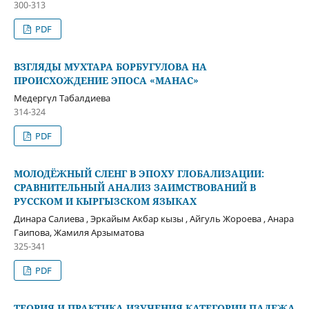
300-313
PDF
ВЗГЛЯДЫ МУХТАРА БОРБУГУЛОВА НА
ПРОИСХОЖДЕНИЕ ЭПОСА «МАНАС»
Медергүл Табалдиева
314-324
PDF
МОЛОДЁЖНЫЙ СЛЕНГ В ЭПОХУ ГЛОБАЛИЗАЦИИ:
СРАВНИТЕЛЬНЫЙ АНАЛИЗ ЗАИМСТВОВАНИЙ В
РУССКОМ И КЫРГЫЗСКОМ ЯЗЫКАХ
Динара Салиева , Эркайым Акбар кызы , Айгуль Жороева , Анара
Гаипова, Жамиля Арзыматова
325-341
PDF
ТЕОРИЯ И ПРАКТИКА ИЗУЧЕНИЯ КАТЕГОРИИ ПАДЕЖА