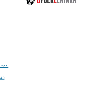
,
ution-
4.0