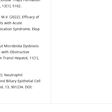
 13(1), 5102.
M.V. (2022). Efficacy of
ts with Acute
xication Syndrome. Eksp
Gut Microbiota Dysbiosis
s with Obstructive
in Transl Hepatol, 11(1),
22). Neutrophil
d Biliary Epithelial Cell
ol, 13, 901234. DOI: