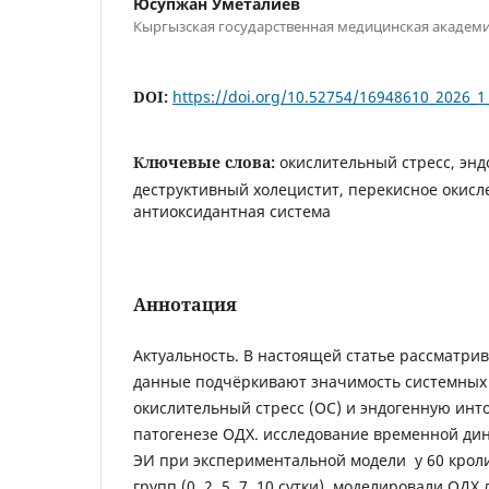
Юсупжан Уметалиев
Кыргызская государственная медицинская академия
DOI:
https://doi.org/10.52754/16948610_2026_1
Ключевые слова:
окислительный стресс, энд
деструктивный холецистит, перекисное окисл
антиоксидантная система
Аннотация
Актуальность. В настоящей статье рассматри
данные подчёркивают значимость системных
окислительный стресс (ОС) и эндогенную инто
патогенезе ОДХ. исследование временной ди
ЭИ при экспериментальной модели у 60 кроли
групп (0, 2, 5, 7, 10 сутки), моделировали ОД