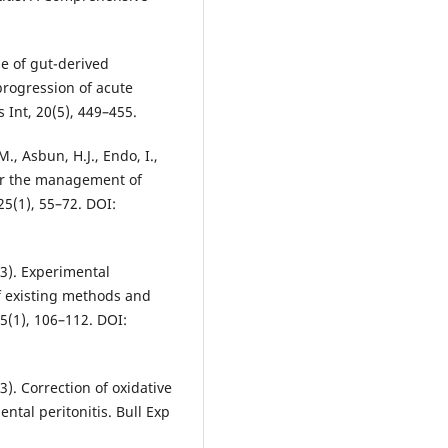
ole of gut-derived
rogression of acute
s Int, 20(5), 449–455.
., Asbun, H.J., Endo, I.,
for the management of
 25(1), 55–72. DOI:
23). Experimental
of existing methods and
75(1), 106–112. DOI:
3). Correction of oxidative
ntal peritonitis. Bull Exp