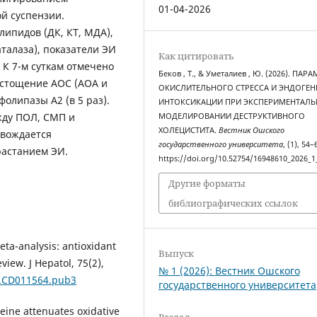
01-04-2026
й суспензии.
ипидов (ДК, КТ, МДА),
талаза), показатели ЭИ
Как цитировать
 К 7-м суткам отмечено
Беков , Т., & Уметалиев , Ю. (2026). ПАР
 истощение АОС (АОА и
ОКИСЛИТЕЛЬНОГО СТРЕССА И ЭНДОГЕ
сфолипазы А2 (в 5 раз).
ИНТОКСИКАЦИИ ПРИ ЭКСПЕРИМЕНТАЛ
жду ПОЛ, СМП и
МОДЕЛИРОВАНИИ ДЕСТРУКТИВНОГО
ХОЛЕЦИСТИТА.
Вестник Ошского
овождается
государственного университета
, (1), 54–
астанием ЭИ.
https://doi.org/10.52754/16948610_2026_1
Другие форматы
библиографических ссылок
Meta-analysis: antioxidant
Выпуск
view. J Hepatol, 75(2),
№ 1 (2026): Вестник Ошского
8.CD011564.pub3
государственного университета
teine attenuates oxidative