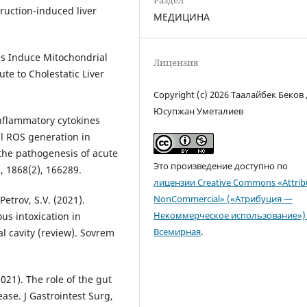
Раздел
ruction-induced liver
МЕДИЦИНА
cids Induce Mitochondrial
Лицензия
e to Cholestatic Liver
Copyright (c) 2026 Таалайбек Беков 
Юсупжан Уметалиев
-inflammatory cytokines
al ROS generation in
 the pathogenesis of acute
Это произведение доступно по
, 1868(2), 166289.
лицензии Creative Commons «Attrib
NonCommercial» («Атрибуция —
Petrov, S.V. (2021).
Некоммерческое использование») 
s intoxication in
Всемирная
.
l cavity (review). Sovrem
2021). The role of the gut
ease. J Gastrointest Surg,