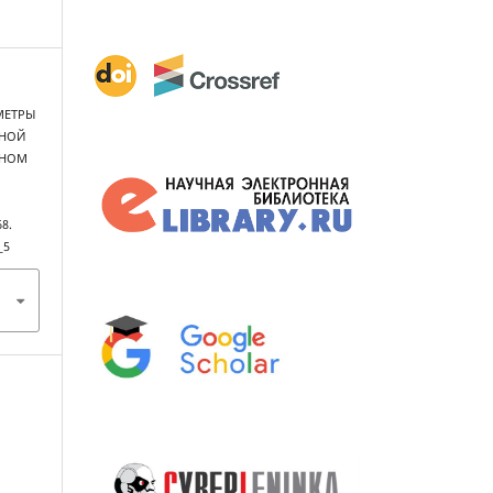
АМЕТРЫ
ННОЙ
ЬНОМ
68.
_5