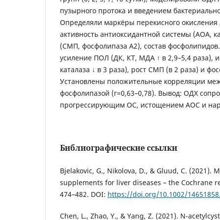
пузырного протока и введением бактериально
Определяли маркёры перекисного окисления л
активность антиоксидантной системы (АОА, ка
(СМП, фосфолипаза А2), состав фосфолипидов.
усиление ПОЛ (ДК, КТ, МДА ↑ в 2,9–5,4 раза),
каталаза ↓ в 3 раза), рост СМП (в 2 раза) и фо
Установлены положительные корреляции ме
фосфолипазой (r=0,63–0,78). Вывод: ОДХ сопр
прогрессирующим ОС, истощением АОС и нар
Библиографические ссылки
Bjelakovic, G., Nikolova, D., & Gluud, C. (2021). 
supplements for liver diseases – the Cochrane re
474–482. DOI:
https://doi.org/10.1002/1465185
Chen, L., Zhao, Y., & Yang, Z. (2021). N-acetylcys