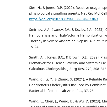
Sies, H., & Jones, D.P. (2020). Reactive oxygen sp
physiological signalling agents. Nat Rev Mol Cell
https://doi.org/10.1038/s41580-020-0230-3
Smirnov, A.A., Ivanov, I.V., & Kozlov, I.A. (2023)
Hemodialysis and High-Volume Hemofiltration wi
Therapy in Severe Abdominal Sepsis: A Pilot Stu
15–24.
Smith, A.J., Jones, B.C., & Brown, D.E. (2022). P
Biomarker for Disease Severity and Systemic Oxi
Calculous Cholecystitis. J Surg Res, 270, 308–315
Wang, C., Li, Y., & Zhang, X. (2021). A Reliable 
Gangrenous Cholecystitis Induced by Combinatio
Bacterial Infection. Lab Anim Res, 37, 25.
Wang, L., Chen, J., Wang, B., & Wu, D. (2023). M
Trigger of Sepsis by Promoting Neutrophil Extra