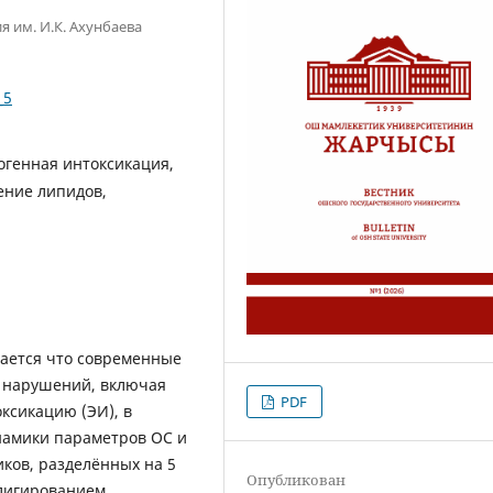
 им. И.К. Ахунбаева
_5
огенная интоксикация,
ение липидов,
вается что современные
 нарушений, включая
PDF
ксикацию (ЭИ), в
намики параметров ОС и
ков, разделённых на 5
Опубликован
Х лигированием