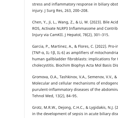
stress and inflammatory response in biliary obst
injury. J Surg Res, 263, 200–208.
Chen, Y., Ji, L., Wang, Z., & Li, W. (2023). Bile A
ROS, Activate NLRP3 Inflammasome and Contribut
Injury via CamKII. J Hepatol, 78(2), 301–315.
Garcia, P., Martinez, A., & Flores, C. (2022). Pro
(TNF-α, IL-1β, IL-6) as amplifiers of mitochondri
human gallbladder fibroblasts: implications for
cholecystitis. Biochim Biophys Acta Mol Basis Dis
Gromova, O.A., Tashkinov, V.A., Semenov, V.V., & 
Molecular and cellular mechanisms of endogenou
purulent-inflammatory diseases of the abdomina
Tehnol Med, 13(2), 84–95.
Grotz, M.R.W., Dejong, C.H.C., & Lygidakis, N.J. (
in the development of sepsis in acute biliary dis