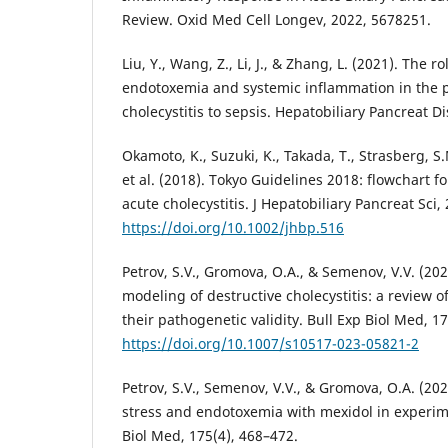
Review. Oxid Med Cell Longev, 2022, 5678251.
Liu, Y., Wang, Z., Li, J., & Zhang, L. (2021). The r
endotoxemia and systemic inflammation in the p
cholecystitis to sepsis. Hepatobiliary Pancreat Di
Okamoto, K., Suzuki, K., Takada, T., Strasberg, S.M
et al. (2018). Tokyo Guidelines 2018: flowchart 
acute cholecystitis. J Hepatobiliary Pancreat Sci,
https://doi.org/10.1002/jhbp.516
Petrov, S.V., Gromova, O.A., & Semenov, V.V. (20
modeling of destructive cholecystitis: a review 
their pathogenetic validity. Bull Exp Biol Med, 1
https://doi.org/10.1007/s10517-023-05821-2
Petrov, S.V., Semenov, V.V., & Gromova, O.A. (202
stress and endotoxemia with mexidol in experime
Biol Med, 175(4), 468–472.