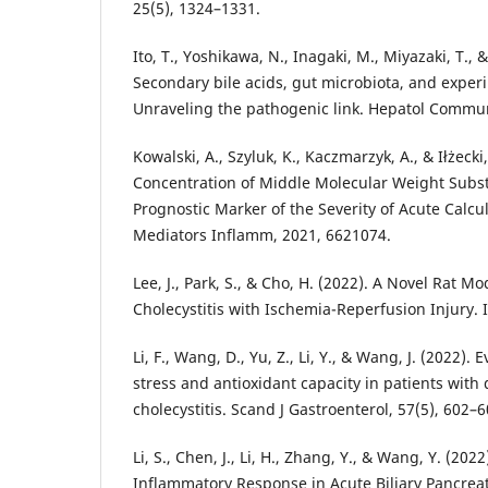
25(5), 1324–1331.
Ito, T., Yoshikawa, N., Inagaki, M., Miyazaki, T., 
Secondary bile acids, gut microbiota, and experi
Unraveling the pathogenic link. Hepatol Commun
Kowalski, A., Szyluk, K., Kaczmarzyk, A., & Iłżecki
Concentration of Middle Molecular Weight Subst
Prognostic Marker of the Severity of Acute Calcul
Mediators Inflamm, 2021, 6621074.
Lee, J., Park, S., & Cho, H. (2022). A Novel Rat M
Cholecystitis with Ischemia-Reperfusion Injury. I
Li, F., Wang, D., Yu, Z., Li, Y., & Wang, J. (2022). 
stress and antioxidant capacity in patients with d
cholecystitis. Scand J Gastroenterol, 57(5), 602–6
Li, S., Chen, J., Li, H., Zhang, Y., & Wang, Y. (202
Inflammatory Response in Acute Biliary Pancrea