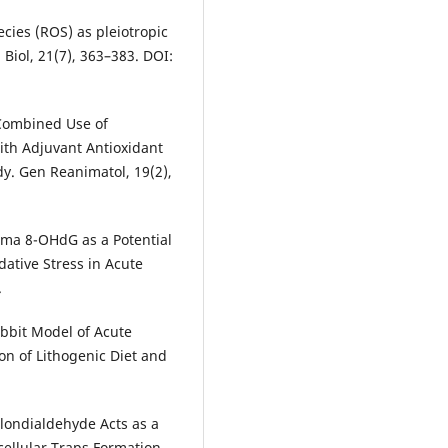
ecies (ROS) as pleiotropic
 Biol, 21(7), 363–383. DOI:
. Combined Use of
th Adjuvant Antioxidant
dy. Gen Reanimatol, 19(2),
lasma 8-OHdG as a Potential
dative Stress in Acute
.
Rabbit Model of Acute
n of Lithogenic Diet and
alondialdehyde Acts as a
cellular Traps Formation