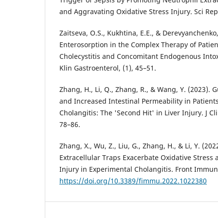
and Aggravating Oxidative Stress Injury. Sci Rep,
Zaitseva, O.S., Kukhtina, E.E., & Derevyanchenko, 
Enterosorption in the Complex Therapy of Patien
Cholecystitis and Concomitant Endogenous Into
Klin Gastroenterol, (1), 45–51.
Zhang, H., Li, Q., Zhang, R., & Wang, Y. (2023). 
and Increased Intestinal Permeability in Patient
Cholangitis: The 'Second Hit' in Liver Injury. J Cl
78–86.
Zhang, X., Wu, Z., Liu, G., Zhang, H., & Li, Y. (20
Extracellular Traps Exacerbate Oxidative Stress an
Injury in Experimental Cholangitis. Front Immun
https://doi.org/10.3389/fimmu.2022.1022380