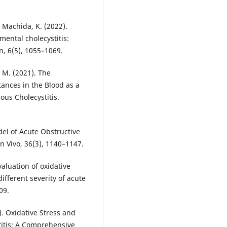
& Machida, K. (2022).
mental cholecystitis:
, 6(5), 1055–1069.
, M. (2021). The
ances in the Blood as a
ous Cholecystitis.
odel of Acute Obstructive
n Vivo, 36(3), 1140–1147.
Evaluation of oxidative
ifferent severity of acute
09.
2). Oxidative Stress and
titis: A Comprehensive