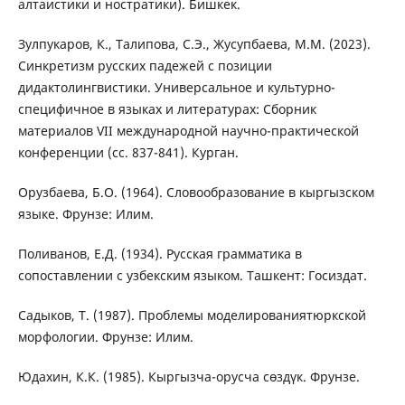
алтаистики и ностратики). Бишкек.
Зулпукаров, К., Талипова, С.Э., Жусупбаева, М.М. (2023).
Синкретизм русских падежей с позиции
дидактолингвистики. Универсальное и культурно-
специфичное в языках и литературах: Сборник
материалов VII международной научно-практической
конференции (сс. 837-841). Курган.
Орузбаева, Б.О. (1964). Словообразование в кыргызском
языке. Фрунзе: Илим.
Поливанов, Е.Д. (1934). Русская грамматика в
сопоставлении с узбекским языком. Ташкент: Госиздат.
Садыков, Т. (1987). Проблемы моделированиятюркской
морфологии. Фрунзе: Илим.
Юдахин, К.К. (1985). Кыргызча-орусча сөздүк. Фрунзе.