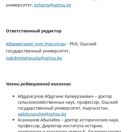
университет,
esharov@oshsu.kg
Ответственный редактор
Абдимиталип уулу Нурсултан
- PhD, Ошский
государственный университет,
nabdimitalipuulu@oshsu.kg
Члены редакционной коллегии:
Абдурасулов Абдугани Халмурзаевич – доктор
сельскохозяйственных наук, профессор, Ошский
государственный университет, Кыргызстан,
aabdurasulov@oshsu.kg
Асанканов Абылабек – доктор исторических наук,
профессор, Директор института истории,
археологии и этнологии имени Б. Джамгерчинова