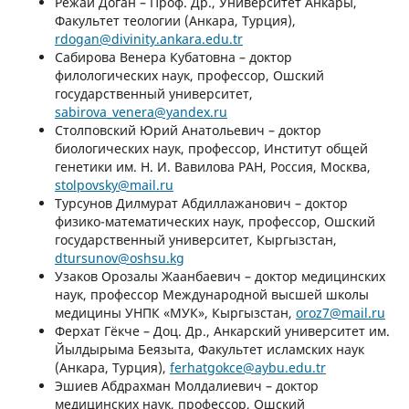
Режаи Доган – Проф. Др., Университет Анкары,
Факультет теологии (Анкара, Турция),
rdogan@divinity.ankara.edu.tr
Сабирова Венера Кубатовна – доктор
филологических наук, профессор, Ошский
государственный университет,
sabirova_venera@yandex.ru
Столповский Юрий Анатольевич – доктор
биологических наук, профессор, Институт общей
генетики им. Н. И. Вавилова РАН, Россия, Москва,
stolpovsky@mail.ru
Турсунов Дилмурат Абдиллажанович – доктор
физико-математических наук, профессор, Ошский
государственный университет, Кыргызстан,
dtursunov@oshsu.kg
Узаков Орозалы Жаанбаевич – доктор медицинских
наук, профессор Международной высшей школы
медицины УНПК «МУК», Кыргызстан,
oroz7@mail.ru
Ферхат Гёкче – Доц. Др., Анкарский университет им.
Йылдырыма Беязыта, Факультет исламских наук
(Анкара, Турция),
ferhatgokce@aybu.edu.tr
Эшиев Абдрахман Молдалиевич – доктор
медицинских наук, профессор, Ошский