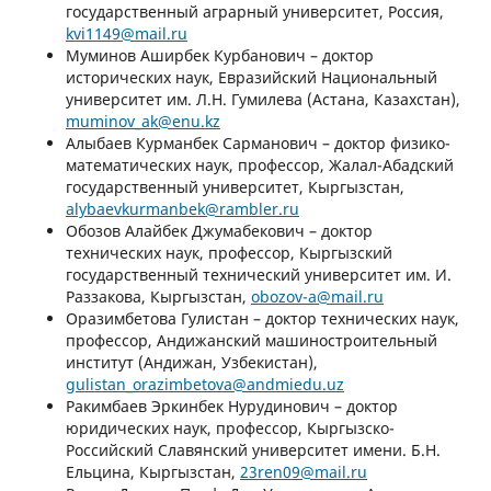
государственный аграрный университет, Россия,
kvi1149@mail.ru
Муминов Аширбек Курбанович – доктор
исторических наук, Евразийский Национальный
университет им. Л.Н. Гумилева (Астана, Казахстан),
muminov_ak@enu.kz
Алыбаев Курманбек Сарманович – доктор физико-
математических наук, профессор, Жалал-Абадский
государственный университет, Кыргызстан,
alybaevkurmanbek@rambler.ru
Обозов Алайбек Джумабекович – доктор
технических наук, профессор, Кыргызский
государственный технический университет им. И.
Раззакова, Кыргызстан,
оbozov-a@mail.ru
Оразимбетова Гулистан – доктор технических наук,
профессор, Андижанский машиностроительный
институт (Андижан, Узбекистан),
gulistan_orazimbetova@andmiedu.uz
Ракимбаев Эркинбек Нурудинович – доктор
юридических наук, профессор, Кыргызско-
Российский Славянский университет имени. Б.Н.
Ельцина, Кыргызстан,
23ren09@mail.ru