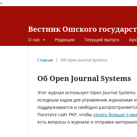
<
Вестник Ошского государс
О нас
Редакция
Текущий выпуск
Арх
Главная
/
Об Open Journal Systems
Об Open Journal Systems
Этот журнал использует Open Journal Systems
исходным кодом для управления журналами и
поддерживается и свободно распространяется P
Посетите сайт PKP, чтобы
узнать больше о да
есть вопросы о журнале и отправке материал