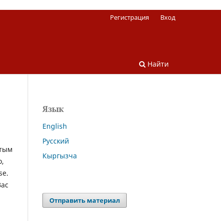
Регистрация
Вход
Найти
Язык
English
Русский
ытым
Кыргызча
о,
se.
Вас
Отправить материал