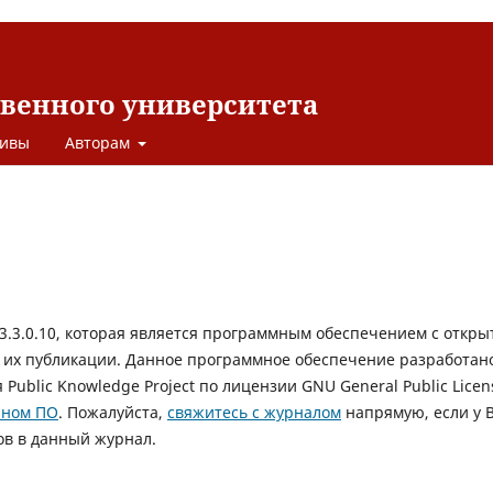
твенного университета
ивы
Авторам
 3.3.0.10, которая является программным обеспечением с откр
 их публикации. Данное программное обеспечение разработан
ublic Knowledge Project по лицензии GNU General Public Licen
нном ПО
. Пожалуйста,
свяжитесь с журналом
напрямую, если у 
ов в данный журнал.