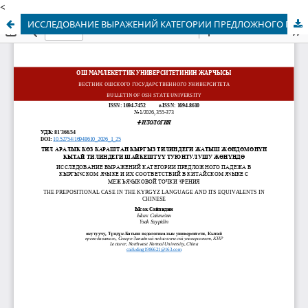
<
ИССЛЕДОВАНИЕ ВЫРАЖЕНИЙ КАТЕГОРИИ ПРЕДЛОЖНОГО ПАДЕЖА В КЫРГЫЗСКОМ ЯЗЫКЕ И ИХ СООТВЕТСТВИЙ В КИТАЙСКОМ ЯЗЫКЕ С МЕЖЪЯЗЫКОВОЙ ТОЧКИ ЗРЕНИЯ