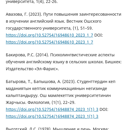
университета, 1(4), 22-26.
Авазова, Г. (2023). Пути повышения заинтересованности
в изучении английский язык. Вестник Ошского
государственного университета, (1), 51–59.
https://doi.org/10.52754/16948610_2023_1_7
DOI:
https://doi.org/10.52754/16948610_2023_1_7
Бакирова, Р.С. (2014). Психолингвистические аспекты
обучения английскому языку в сельских школах. Бишкек:
Издательство «Эл-Фарис».
Батырова, Т., Бапышова, А. (2023). Студенттердин кеп
маданиятын кептик коммуникациянын негизинде
калыптандыруу. Ош мамлекеттик университетинин
Жарчысы. Филология, (1(1), 22–29.
https://doi.org/10.52754/16948874_2023_1(1)_3
DOI:
https://doi.org/10.52754/16948874_2023_1(1)_3
Выготский, Л.С. (1978). Мышление и речь. Москва: