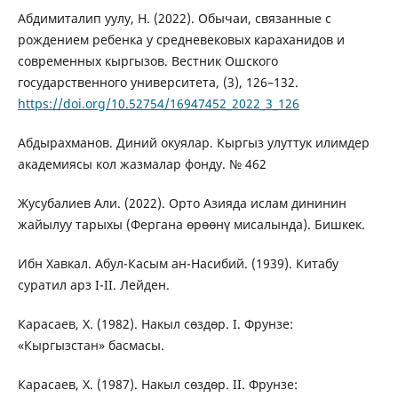
Абдимиталип уулу, Н. (2022). Обычаи, связанные с
рождением ребенка у средневековых караханидов и
современных кыргызов. Вестник Ошского
государственного университета, (3), 126–132.
https://doi.org/10.52754/16947452_2022_3_126
Абдырахманов. Диний окуялар. Кыргыз улуттук илимдер
академиясы кол жазмалар фонду. № 462
Жусубалиев Али. (2022). Орто Азияда ислам дининин
жайылуу тарыхы (Фергана өрөөнү мисалында). Бишкек.
Ибн Хавкал. Абул-Касым ан-Насибий. (1939). Китабу
суратил арз I-II. Лейден.
Карасаев, Х. (1982). Накыл сөздөр. I. Фрунзе:
«Кыргызстан» басмасы.
Карасаев, Х. (1987). Накыл сөздөр. II. Фрунзе: