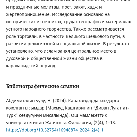
и праздничные молитвы, пост, закят, хадж и
жертвоприношение. Исследование основано на
исторических источниках, трудах географов и материалах
устного народного творчества. Также рассматривается
роль торговли, в частности Великого шелкового пути, в
развитии религиозной и социальной жизни. В результате
установлено, что ислам занял центральное место в
духовной и общественной жизни общества в
караханидский период.
Библиографические ссылки
Абдимиталип уулу, Н. (2024). Карахандарда кыздарга
коюлган ысымдар (Махмуд Кашгаринин “Диван Лугат ат-
Түрк” сөздүгүнүн мисалында). Ош мамлекеттик
университетинин Жарчысы. Филология, (2(4), 1–13.
https://doi.org/10.52754/16948874_2024_2(4)_1