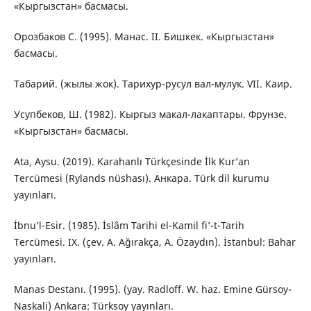
«Кыргызстан» басмасы.
Орозбаков С. (1995). Манас. II. Бишкек. «Кыргызстан»
басмасы.
Табарий. (жылы жок). Тарихур-русул вал-мулук. VII. Каир.
Усупбеков, Ш. (1982). Кыргыз макал-лакаптары. Фрунзе.
«Кыргызстан» басмасы.
Ata, Aysu. (2019). Karahanlı Türkçesinde İlk Kur’an
Tercümesi (Rylands nüshası). Анкара. Türk dil kurumu
yayınları.
İbnu’l-Esir. (1985). İslâm Tarihi el-Kamil fi’-t-Tarih
Tercümesi. IX. (çev. A. Ağırakça, A. Özaydın). İstanbul: Bahar
yayınları.
Manas Destanı. (1995). (yay. Radloff. W. haz. Emine Gürsoy-
Naskali) Ankara: Türksoy yayınları.