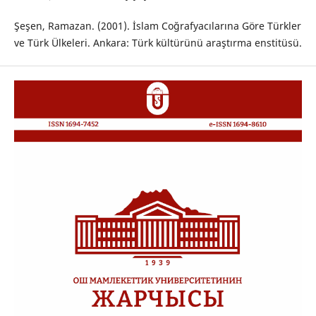
Şeşen, Ramazan. (2001). İslam Coğrafyacılarına Göre Türkler
ve Türk Ülkeleri. Аnkara: Türk kültürünü araştırma enstitüsü.