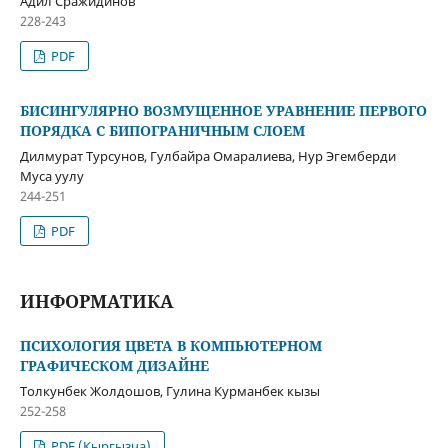
Адил Сражидинов
228-243
PDF
БИСИНГУЛЯРНО ВОЗМУЩЕННОЕ УРАВНЕНИЕ ПЕРВОГО
ПОРЯДКА С БИПОГРАНИЧНЫМ СЛОЕМ
Дилмурат Турсунов, Гулбайра Омаралиева, Нур Эгемберди
Муса уулу
244-251
PDF
ИНФОРМАТИКА
ПСИХОЛОГИЯ ЦВЕТА В КОМПЬЮТЕРНОМ
ГРАФИЧЕСКОМ ДИЗАЙНЕ
Толкунбек Жолдошов, Гулина Курманбек кызы
252-258
PDF (Кыргызча)