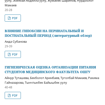
уулу, Эсенбай Абдилла уулу, Жумабек Шарипов, Нурдоолот
Мамаев
20-28
PDF
ВЛИЯНИЕ ГИПОКСИИ НА ПЕРИНАТАЛЬНЫЙ И
ПОСТНАТАЛЬНЫЙ ПЕРИОД (литературный обзор)
Аида Субанова
29-39
PDF
ГИГИЕНИЧЕСКАЯ ОЦЕНКА ОРГАНИЗАЦИИ ПИТАНИЯ
СТУДЕНТОВ МЕДИЦИНСКОГО ФАКУЛЬТЕТА ОШГУ
Айнур Туташева, Бекболот Аринбаев, Туголбай Мамаев, Рахима
Гайназарова, Тынчтыкбек Байышбек уулу
40-48
PDF