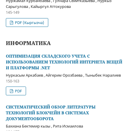
Нуржамал Курбанбаева , Гулнара Сейитказыева , Нуркыз
Сарыгулова , Кайыргүл Аттокурова
145-149
PDF (Кыргызча)
ИНФОРМАТИКА
ОПТИМИЗАЦИЯ СКЛАДСКОГО УЧЕТА С
ИСПОЛЬЗОВАНИЕМ ТЕХНОЛОГИЙ ИНТЕРНЕТА ВЕЩЕЙ
И ПЛАТФОРМЫ .NET
Нуркасым Аркабаев , Айгерим Орозбаева , Тыныбек Наралиев
150-163
PDF
СИСТЕМАТИЧЕСКИЙ ОБЗОР ЛИТЕРАТУРЫ
ТЕХНОЛОГИЙ БЛОКЧЕЙН В СИСТЕМАХ
ДОКУМЕНТООБОРОТА
Бахиана Бектемир кызы , Рита Исмаилова