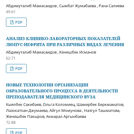
Абдимуталиб Мамасаидов , Сымбат Жумабаева , Рана Салиева
49-61
PDF
АНАЛИЗ КЛИНИКО-ЛАБОРАТОРНЫХ ПОКАЗАТЕЛЕЙ
ЛЮПУС-НЕФРИТА ПРИ РАЗЛИЧНЫХ ВИДАХ ЛЕЧЕНИЯ
Абдимуталиб Мамасаидов , Кенешбек Исманов
62-71
PDF
НОВЫЕ ТЕХНОЛОГИИ ОРГАНИЗАЦИИ
ОБРАЗОВАТЕЛЬНОГО ПРОЦЕССА В ДЕЯТЕЛЬНОСТИ
ПРЕПОДАВАТЕЛЯ МЕДИЦИНСКОГО ВУЗА
Кыялбек Сакибаев, Ольга Коломиец, Шамирбек Беркмаматов,
Лазокатхан Джумаева, Айгул Момунова , Назгул Ташматова,
Женишбек Пакыров, Акмарал Аргынбаева
72-88
PDF