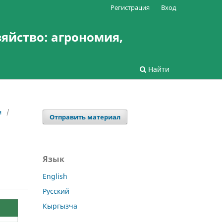
Регистрация
Вход
зяйство: агрономия,
Найти
я
/
Отправить материал
Язык
English
Русский
Кыргызча