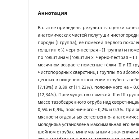
Аннотация
В статье приведены результаты оценки качес
анатомических частей полутуши чистопородн
породы (I группа), её помесей первого покол
голштин х ½ черно-пестрая - II группа) и пом
по голштинам (голштин х черно-пестрая – III 
месячном возрасте помесные тёлки II и III г
чистопородных сверстниц I группы по абсолю
ценных в пищевом отношении отрубов тазобед
(7,13%) и 3,89 кг (11,23%), поясничного на – 0,6
(12,34%). Преимущество помесей II и III груп
массе тазобедренного отруба над сверстницам
0,5% и 0,9%, поясничного – 0,2% и 0,3%. При 
мясности отдельных естественно- анатомичес
молодняка установлена максимальная его ве
шейном отрубах, минимальными значениями 