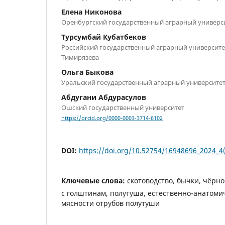
Елена Никонова
Оренбургский государственный аграрный универс
Турсумбай Кубатбеков
Российский государственный аграрный университет
Тимирязева
Ольга Быкова
Уральский государственный аграрный университе
Абдугани Абдурасулов
Ошский государственный университет
https://orcid.org/0000-0003-3714-6102
DOI:
https://doi.org/10.52754/16948696_2024_4
Ключевые слова:
скотоводство, бычки, чёрн
с голштинам, полутуша, естественно-анатомич
мясности отрубов полутуши