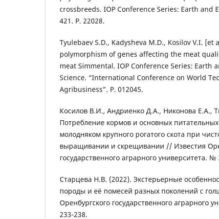
crossbreeds. IOP Conference Series: Earth and E
421. P. 22028.
Tyulebaev S.D., Kadysheva M.D., Kosilov V.I. [et al
polymorphism of genes affecting the meat quali
meat Simmental. IOP Conference Series: Earth 
Science. “International Conference on World Te
Agribusiness”. P. 012045.
Косилов В.И., Андриенко Д.А., Никонова Е.А., Т
Потребление кормов и основных питательных
молодняком крупного рогатого скота при чис
выращивании и скрещивании // Известия Ор
государственного аграрного университета. № 3 
Старцева Н.В. (2022). Экстерьерные особенно
породы и её помесей разных поколений с гол
Оренбургского государственного аграрного уни
233-238.