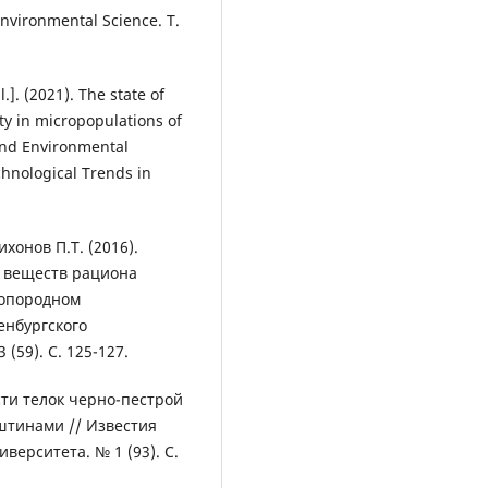
nvironmental Science. T.
.]. (2021). The state of
ty in micropopulations of
and Environmental
chnological Trends in
ихонов П.Т. (2016).
 веществ рациона
топородном
енбургского
(59). С. 125-127.
сти телок черно-пестрой
штинами // Известия
верситета. № 1 (93). С.