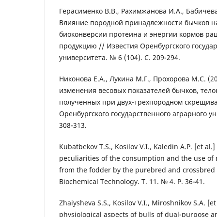
Герасименко В.В., Рахимжанова И.А., Бабичева И
Влияние породной принадлежности бычков н
биоконверсии протеина и энергии кормов ра
продукцию // Известия Оренбургского госуда
университета. № 6 (104). С. 209-294.
Никонова Е.А., Лукина М.Г., Прохорова М.С. (
изменения весовых показателей бычков, телок
полученных при двух-трехпородном скрещива
Оренбургского государственного аграрного уни
308-313.
Kubatbekov T.S., Kosilov V.I., Kaledin A.P. [et al.
peculiarities of the consumption and the use of
from the fodder by the purebred and crossbred h
Biochemical Technology. T. 11. № 4. P. 36-41.
Zhaiysheva S.S., Kosilov V.I., Miroshnikov S.A. [et
physiological aspects of bulls of dual-purpose 