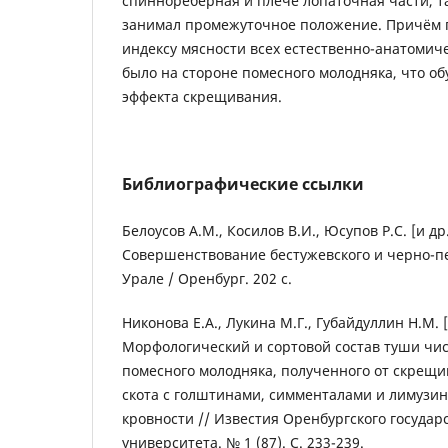
спиннорёберная и плече лопаточная части, 
занимал промежуточное положение. Причём 
индексу мясности всех естественно-анатомич
было на стороне помесного молодняка, что о
эффекта скрещивания.
Библиографические ссылки
Белоусов А.М., Косилов В.И., Юсупов Р.С. [и др.
Совершенствование бестужевского и черно-п
Урале / Оренбург. 202 с.
Никонова Е.А., Лукина М.Г., Губайдуллин Н.М. [и
Морфологический и сортовой состав туши чи
помесного молодняка, полученного от скрещи
скота с голштинами, симменталами и лимузи
кровности // Известия Оренбургского государ
университета. № 1 (87). С. 233-239.