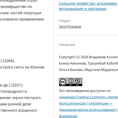
тазобедренный отруб
Сельское хозяйство: агрономия,
преимущество по
ветеринария и зоотехния
еских частей полутуши
бусловлено проявлением
Раздел
ЗООТЕХНИЯ
Лицензия
Copyright (c) 2024 Владимир Косило
] (2004).
Елена Никонова, Турсумбай Кубатб
естрого скота на Южном
Ольга Быкова, Абдугани Абдурасу
 др.] (2021).
Это произведение доступно по
стопородного и
лицензии Creative Commons «Attrib
вания черно-пестрого
NonCommercial» («Атрибуция —
нами разной доли
Некоммерческое использование») 
ственного аграрного
Всемирная
.