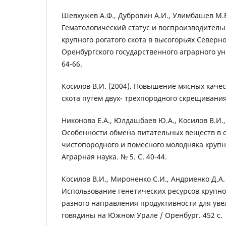
Шевхужев А.Ф., Дубровин А.И., Улимбашев М.Б. 
Гематологический статус и воспроизводительн
крупного рогатого скота в высогорьях Северно
Оренбургского государственного аграрного уни
64-66.
Косилов В.И. (2004). Повышение мясных качес
скота путем двух- трехпородного скрещивания.
Никонова Е.А., Юлдашбаев Ю.А., Косилов В.И., 
Особенности обмена питательных веществ в 
чистопородного и помесного молодняка крупно
Аграрная наука. № 5. С. 40-44.
Косилов В.И., Мироненко С.И., Андриенко Д.А. [
Использование генетических ресурсов крупног
разного направления продуктивности для ув
говядины на Южном Урале / Оренбург. 452 с.