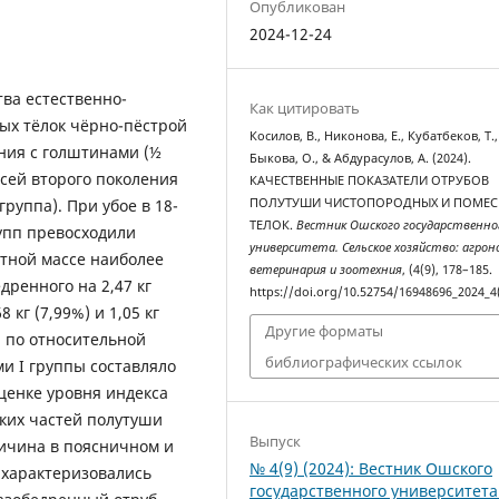
Опубликован
2024-12-24
тва естественно-
Как цитировать
ых тёлок чёрно-пёстрой
Косилов, В., Никонова, Е., Кубатбеков, Т.,
ения с голштинами (½
Быкова, О., & Абдурасулов, А. (2024).
есей второго поколения
КАЧЕСТВЕННЫЕ ПОКАЗАТЕЛИ ОТРУБОВ
ПОЛУТУШИ ЧИСТОПОРОДНЫХ И ПОМЕС
группа). При убое в 18-
ТЕЛОК.
Вестник Ошского государственно
рупп превосходили
университета. Сельское хозяйство: агрон
тной массе наиболее
ветеринария и зоотехния
, (4(9), 178–185.
ренного на 2,47 кг
https://doi.org/10.52754/16948696_2024_4
8 кг (7,99%) и 1,05 кг
Другие форматы
п по относительной
библиографических ссылок
и I группы составляло
оценке уровня индекса
ких частей полутуши
Выпуск
личина в поясничном и
№ 4(9) (2024): Вестник Ошского
характеризовались
государственного университета