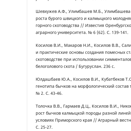
Шевхужев А.Ф., Улимбашев М.Б., Улимбашева Р
роста бурого швицкого и калмыцкого молодняк
горного скотоводства // Известия Оренбургск
аграрного университета. № 6 (62). С. 139-141.
Косилов В.И., Макаров Н.И., Косилов В.В., Сал
и практические основы создания помесных ст
скотоводстве при использовании симменталов
белоголового скота / Бугуруслан. 236 с.
Юлдашбаев Ю.А., Косилов В.И., Кубатбеков Т.С.
генотипа бычков на морфологический состав т
№ 2. С. 43-46.
Толочка В.В., Гармаев Д.Ц., Косилов В.И., Нико
рост бычков калмыцкой породы разной лине
условиях Приморского края // Аграрный вестн
С. 25-27.