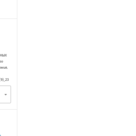
НЫХ
го
омия,
(9)_23
.