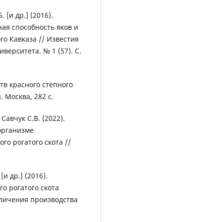
[и др.] (2016).
ая способность яков и
го Кавказа // Известия
верситета. № 1 (57). С.
тв красного степного
 Москва, 282 с.
Савчук С.В. (2022).
организме
го рогатого скота //
и др.] (2016).
о рогатого скота
еличения производства