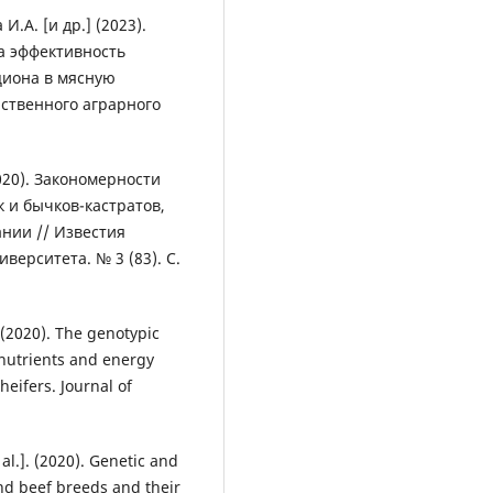
.А. [и др.] (2023).
а эффективность
циона в мясную
рственного аграрного
2020). Закономерности
 и бычков-кастратов,
нии // Известия
верситета. № 3 (83). С.
] (2020). The genotypic
 nutrients and energy
eifers. Journal of
 al.]. (2020). Genetic and
and beef breeds and their