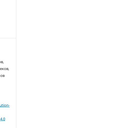
в,
еков,
лов
ution-
4.0