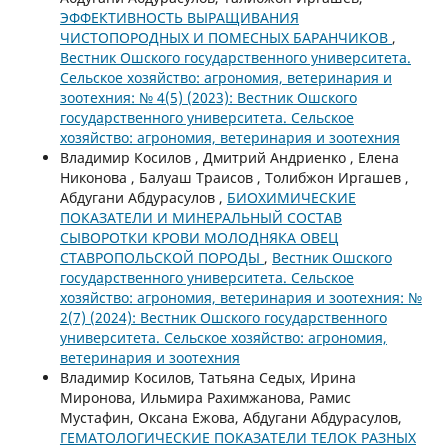
ЭФФЕКТИВНОСТЬ ВЫРАЩИВАНИЯ
ЧИСТОПОРОДНЫХ И ПОМЕСНЫХ БАРАНЧИКОВ
,
Вестник Ошского государственного университета.
Сельское хозяйство: агрономия, ветеринария и
зоотехния: № 4(5) (2023): Вестник Ошского
государственного университета. Сельское
хозяйство: агрономия, ветеринария и зоотехния
Владимир Косилов , Дмитрий Андриенко , Елена
Никонова , Балуаш Траисов , Толибжон Иргашев ,
Абдугани Абдурасулов ,
БИОХИМИЧЕСКИЕ
ПОКАЗАТЕЛИ И МИНЕРАЛЬНЫЙ СОСТАВ
СЫВОРОТКИ КРОВИ МОЛОДНЯКА ОВЕЦ
СТАВРОПОЛЬСКОЙ ПОРОДЫ
,
Вестник Ошского
государственного университета. Сельское
хозяйство: агрономия, ветеринария и зоотехния: №
2(7) (2024): Вестник Ошского государственного
университета. Сельское хозяйство: агрономия,
ветеринария и зоотехния
Владимир Косилов, Татьяна Седых, Ирина
Миронова, Ильмира Рахимжанова, Рамис
Мустафин, Оксана Ежова, Абдугани Абдурасулов,
ГЕМАТОЛОГИЧЕСКИЕ ПОКАЗАТЕЛИ ТЕЛОК РАЗНЫХ