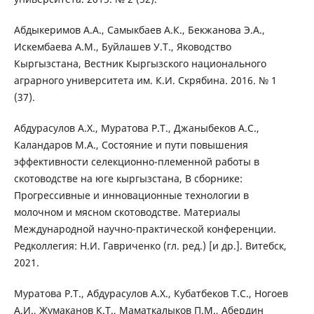
Абдыкеримов А.А., Самыкбаев А.К., Бекжанова Э.А.,
Искембаева А.М., Буйлашев У.Т., Яководство
Кыргызстана, Вестник Кыргызского национального
аграрного университета им. К.И. Скрябина. 2016. № 1
(37).
Абдурасулов А.Х., Муратова Р.Т., Джаныбеков А.С.,
Каландаров М.А., Состояние и пути повышения
эффективности селекционно-племенной работы в
скотоводстве на юге кыргызстана, В сборнике:
Прогрессивные и инновационные технологии в
молочном и мясном скотоводстве. Материалы
Международной научно-практической конференции.
Редколлегия: Н.И. Гавриченко (гл. ред.) [и др.]. Витебск,
2021.
Муратова Р.Т., Абдурасулов А.Х., Кубатбеков Т.С., Ногоев
А.И., Жумаканов К.Т., Маматкалыков П.М., Абердин