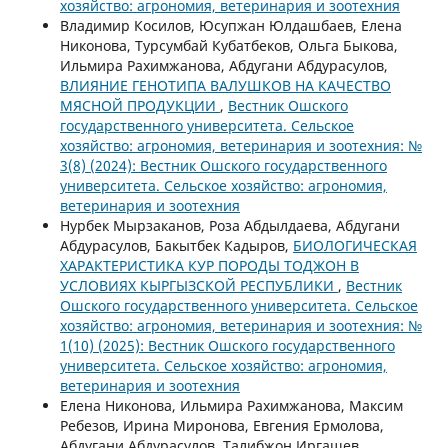
хозяйство: агрономия, ветеринария и зоотехния
Владимир Косилов, Юсупжан Юлдашбаев, Елена
Никонова, Турсумбай Кубатбеков, Ольга Быкова,
Ильмира Рахимжанова, Абдугани Абдурасулов,
ВЛИЯНИЕ ГЕНОТИПА ВАЛУШКОВ НА КАЧЕСТВО
МЯСНОЙ ПРОДУКЦИИ
,
Вестник Ошского
государственного университета. Сельское
хозяйство: агрономия, ветеринария и зоотехния: №
3(8) (2024): Вестник Ошского государственного
университета. Сельское хозяйство: агрономия,
ветеринария и зоотехния
Нурбек Мырзаканов, Роза Абдылдаева, Абдугани
Абдурасулов, Бакытбек Кадыров,
БИОЛОГИЧЕСКАЯ
ХАРАКТЕРИСТИКА КУР ПОРОДЫ ТОДЖОН В
УСЛОВИЯХ КЫРГЫЗСКОЙ РЕСПУБЛИКИ
,
Вестник
Ошского государственного университета. Сельское
хозяйство: агрономия, ветеринария и зоотехния: №
1(10) (2025): Вестник Ошского государственного
университета. Сельское хозяйство: агрономия,
ветеринария и зоотехния
Елена Никонова, Ильмира Рахимжанова, Максим
Ребезов, Ирина Миронова, Евгения Ермолова,
Абдугани Абдурасулов, Талибжон Иргашев,