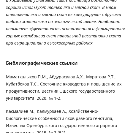
и кормовыми условиями. Такие пастбища достаточно
хорошо используют только яки и мясной скот. В этом
отношении яки и мясной скот не конкурируют с другими
видами животными по экологической шкале. Наоборот,
повышает эффективность использования и формирования
горных пастбищ за счет правильной расстановки скота
при выращивании в высокогорных районах.
Библиографические ссылки
Маматкалыков П.М., Абдурасулов А.Х., Муратова Р.Т.,
Кубатбеков Т.С., Состояние яководства и повышение их
продуктивности, Вестник Ошского государственного
университета. 2020. № 1-2.
Касмалиев М., Калмурзаев А., Хозяйственно-
биологические особенности яков разного генотипа,
Известия Оренбургского государственного аграрного
университета. 2015. № 2 (52).