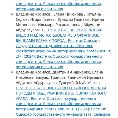
университета. Сельское хозяйство: агрономия,
ветеринария и зоотехния
Владимир Косилов , Елена Никонова , Татьяна
Седых , Игорь Газеев , Зульфия Галиева , Ирина
Миронова , Ильмира Рахимжанова , Абдугани
Абдурасулов ,
ПОТРЕБЛЕНИЕ ЭНЕРГИИ РАЗНЫХ
ВИДОВ И ЕЁ ИСПОЛЬЗОВАНИЕ В ОРГАНИЗМЕ
БЫЧКАМИ РАЗНЫХ ПОРОД
,
Вестник Ошского
государственного университета. Сельское
хозяйство: агрономия, ветеринария и зоотехния: №
2(7) (2024): Вестник Ошского государственного
университета. Сельское хозяйство: агрономия,
ветеринария и зоотехния
Владимир Косилов, Дмитрий Андриенко, Елена
Никонова, Балуаш Траисов, Талибжон Иргашев,
Абдугани Абдурасулов, Турсумбай Кубатбеков,
ПРИСПОСОБЛЕННОСТЬ ОВЕЦ СТАВРОПОЛЬСКОЙ
ПОРОДЫ К СОДЕРЖАНИЮ В УСЛОВИЯХ ЮЖНОГО
УРАЛА
,
Вестник Ошского государственного
университета. Сельское хозяйство: агрономия,
ветеринария и зоотехния: № 1(6) (2024): Вестник
Ошского государственного университета. Сельское