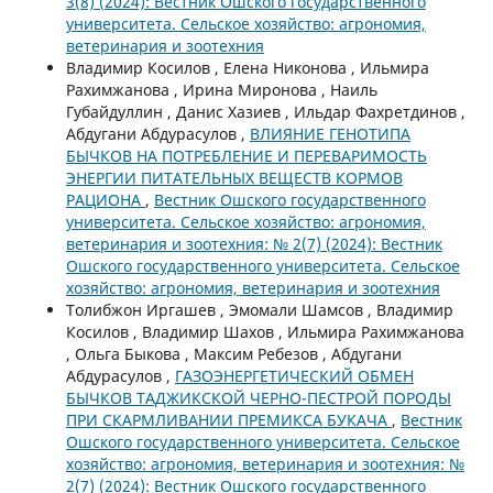
3(8) (2024): Вестник Ошского государственного
университета. Сельское хозяйство: агрономия,
ветеринария и зоотехния
Владимир Косилов , Елена Никонова , Ильмира
Рахимжанова , Ирина Миронова , Наиль
Губайдуллин , Данис Хазиев , Ильдар Фахретдинов ,
Абдугани Абдурасулов ,
ВЛИЯНИЕ ГЕНОТИПА
БЫЧКОВ НА ПОТРЕБЛЕНИЕ И ПЕРЕВАРИМОСТЬ
ЭНЕРГИИ ПИТАТЕЛЬНЫХ ВЕЩЕСТВ КОРМОВ
РАЦИОНА
,
Вестник Ошского государственного
университета. Сельское хозяйство: агрономия,
ветеринария и зоотехния: № 2(7) (2024): Вестник
Ошского государственного университета. Сельское
хозяйство: агрономия, ветеринария и зоотехния
Толибжон Иргашев , Эмомали Шамсов , Владимир
Косилов , Владимир Шахов , Ильмира Рахимжанова
, Ольга Быкова , Максим Ребезов , Абдугани
Абдурасулов ,
ГАЗОЭНЕРГЕТИЧЕСКИЙ ОБМЕН
БЫЧКОВ ТАДЖИКСКОЙ ЧЕРНО-ПЕСТРОЙ ПОРОДЫ
ПРИ СКАРМЛИВАНИИ ПРЕМИКСА БУКАЧА
,
Вестник
Ошского государственного университета. Сельское
хозяйство: агрономия, ветеринария и зоотехния: №
2(7) (2024): Вестник Ошского государственного