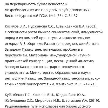
на переваримость сухого вещества и
микробиологические процессы в рубце животных.
Вестник Курганской ГСХА. № 4 (36). С. 34-37.
Косилов В.И., Нуржанова С.С., Швынденков В.А. (2003).
Особенности роста бычков симментальской, лимузинской
пород и их помесей при нагуле и заключительном
откорме // В сборнике: Развитие народного хозяйства в
Западном Казахстане: потенциал, проблемы и
перспективы. Материалы международной научно-
практической конференции, посвященной 40-летию
Западно-Казахстанского аграрно-технического
университета. Министерство образования и науки
республики Казахстан; Западно-Казахстанский аграрно-
технический университет им. Жангир-хана. С. 212-213.
Кубатбеков Т.С., Косилов В.И., Юлдашбаев Ю.А.,
Жаймышева С.С., Миронова И.В., Шергазиев У.А. (2019).
Рациональные пути использования биоресурсного