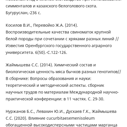
симменталов и казахского белоголового скота.
Бугуруслан,-236 с.
Косилов В.И., Перевойко Ж.А. (2014).
Воспроизводительные качества свиноматок крупной
белой породы при сочетании с хряками разных линий //
Известия Оренбургского государственного аграрного
университета. 6(50).-С.122-126.
Жаймышева С.С. (2014). Химический состав и
биологическая ценность мяса бычков разных генотипов//
В сборнике: Вопросы образования и науки:
теоретический и методический аспекты. сборник
научных трудов по материалам Международной научно-
практической конференции: в 11 частях. С. 29-30.
Нуржанов Б.С., Левахин Ю.И., Дускаев Г.К., Жаймышева
С.С. (2020). Влияние cucurbitaesemenisoleum
обогащенной высокодисперсными частицами марганца