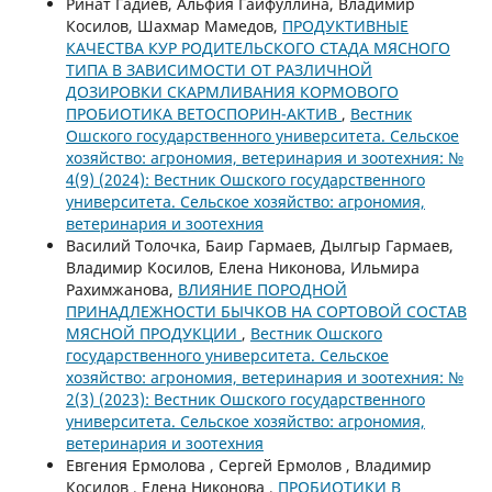
Ринат Гадиев, Альфия Гайфуллина, Владимир
Косилов, Шахмар Мамедов,
ПРОДУКТИВНЫЕ
КАЧЕСТВА КУР РОДИТЕЛЬСКОГО СТАДА МЯСНОГО
ТИПА В ЗАВИСИМОСТИ ОТ РАЗЛИЧНОЙ
ДОЗИРОВКИ СКАРМЛИВАНИЯ КОРМОВОГО
ПРОБИОТИКА ВЕТОСПОРИН-АКТИВ
,
Вестник
Ошского государственного университета. Сельское
хозяйство: агрономия, ветеринария и зоотехния: №
4(9) (2024): Вестник Ошского государственного
университета. Сельское хозяйство: агрономия,
ветеринария и зоотехния
Василий Толочка, Баир Гармаев, Дылгыр Гармаев,
Владимир Косилов, Елена Никонова, Ильмира
Рахимжанова,
ВЛИЯНИЕ ПОРОДНОЙ
ПРИНАДЛЕЖНОСТИ БЫЧКОВ НА СОРТОВОЙ СОСТАВ
МЯСНОЙ ПРОДУКЦИИ
,
Вестник Ошского
государственного университета. Сельское
хозяйство: агрономия, ветеринария и зоотехния: №
2(3) (2023): Вестник Ошского государственного
университета. Сельское хозяйство: агрономия,
ветеринария и зоотехния
Евгения Ермолова , Сергей Ермолов , Владимир
Косилов , Елена Никонова ,
ПРОБИОТИКИ В