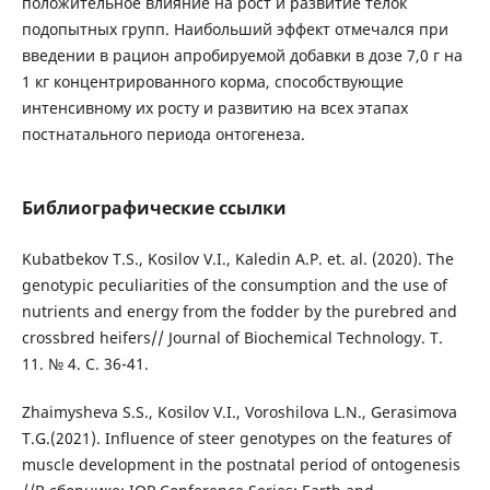
положительное влияние на рост и развитие телок
подопытных групп. Наибольший эффект отмечался при
введении в рацион апробируемой добавки в дозе 7,0 г на
1 кг концентрированного корма, способствующие
интенсивному их росту и развитию на всех этапах
постнатального периода онтогенеза.
Библиографические ссылки
Kubatbekov T.S., Kosilov V.I., Kaledin A.P. et. al. (2020). The
genotypic peculiarities of the consumption and the use of
nutrients and energy from the fodder by the purebred and
crossbred heifers// Journal of Biochemical Technology. Т.
11. № 4. С. 36-41.
Zhaimysheva S.S., Kosilov V.I., Voroshilova L.N., Gerasimova
T.G.(2021). Influence of steer genotypes on the features of
muscle development in the postnatal period of ontogenesis