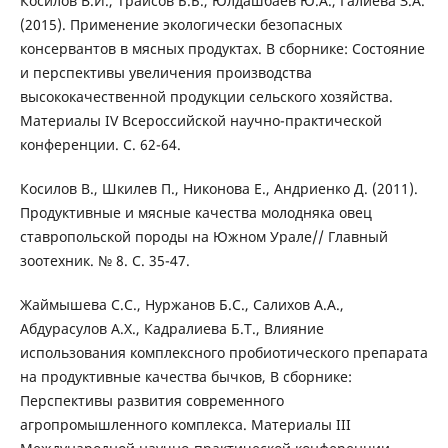
Косилов В.И., Траисов Б.Б., Юлдашбаев Ю.А., Галиева З.А.
(2015). Применение экологически безопасных
консервантов в мясных продуктах. В сборнике: Состояние
и перспективы увеличения производства
высококачественной продукции сельского хозяйства.
Материалы IV Всероссийской научно-практической
конференции. С. 62-64.
Косилов В., Шкилев П., Никонова Е., Андриенко Д. (2011).
Продуктивные и мясные качества молодняка овец
ставропольской породы на Южном Урале// Главный
зоотехник. № 8. С. 35-47.
Жаймышева С.С., Нуржанов Б.С., Салихов А.А.,
Абдурасулов А.Х., Кадралиева Б.Т., Влияние
использования комплексного пробиотического препарата
на продуктивные качества бычков, В сборнике:
Перспективы развития современного
агропромышленного комплекса. Материалы III