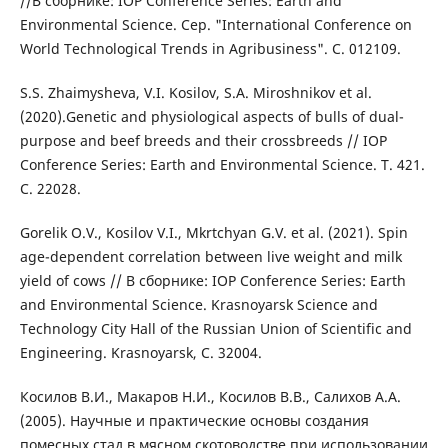
//В сборнике: IOP Conference Series: Earth and
Environmental Science. Сер. "International Conference on
World Technological Trends in Agribusiness". С. 012109.
S.S. Zhaimysheva, V.I. Kosilov, S.A. Miroshnikov et al.
(2020).Genetic and physiological aspects of bulls of dual-
purpose and beef breeds and their crossbreeds // IOP
Conference Series: Earth and Environmental Science. Т. 421.
С. 22028.
Gorelik O.V., Kosilov V.I., Mkrtchyan G.V. et al. (2021). Spin
age-dependent correlation between live weight and milk
yield of cows // В сборнике: IOP Conference Series: Earth
and Environmental Science. Krasnoyarsk Science and
Technology City Hall of the Russian Union of Scientific and
Engineering. Krasnoyarsk, С. 32004.
Косилов В.И., Макаров Н.И., Косилов В.В., Салихов А.А.
(2005). Научные и практические основы создания
помесных стад в мясном скотоводстве при использовании