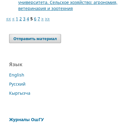
университета. Сельское хозяйство: агрономия,
ветеринария и зоотехния
<<
<
1
2
3
4
5
6
7
>
>>
Отправить материал
Язык
English
Русский
Кыргызча
Журналы ОшГУ