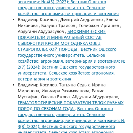
зоотехния: № 4(5) (2023): Вестник Ошского
государственного университета. Сельское
хозяйство: агрономия, ветеринария и зоотехния
Владимир Косилов , Дмитрий Андриенко , Елена
Никонова , Балуаш Траисов , Толибжон Иргашев ,
Абдугани Абдурасулов ,
БИОХИМИЧЕСКИЕ
ПОКАЗАТЕЛИ И МИНЕРАЛЬНЫЙ СОСТАВ
СЫВОРОТКИ КРОВИ МОЛОДНЯКА ОВЕЦ
СТАВРОПОЛЬСКОЙ ПОРОДЫ
,
Вестник Ошского
государственного университета. Сельское
хозяйство: агрономия, ветеринария и зоотехния: №
2(7) (2024): Вестник Ошского государственного
университета. Сельское хозяйство: агрономия,
ветеринария и зоотехния
Владимир Косилов, Татьяна Седых, Ирина
Миронова, Ильмира Рахимжанова, Рамис
Мустафин, Оксана Ежова, Абдугани Абдурасулов,
ГЕМАТОЛОГИЧЕСКИЕ ПОКАЗАТЕЛИ ТЕЛОК РАЗНЫХ
ПОРОД ПО СЕЗОНАМ ГОДА
,
Вестник Ошского
государственного университета. Сельское
хозяйство: агрономия, ветеринария и зоотехния: №
3(8) (2024): Вестник Ошского государственного
университета. Сельское хозяйство: агрономия,