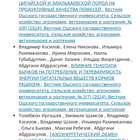
ЦИГАЙСКОЙ И ЭДИЛЬБАЕВСКОЙ ПОРОД НА
ПРОДУКТИВНЫЕ КАЧЕСТВА ПОМЕСЕЙ
,
Вестник
Ошского государственного университета. Сельское
хозяйство: агрономия, ветеринария и зоотехния: №
3(8) (2024): Вестник Ошского государственного
университета. Сельское хозяйство: агрономия,
ветеринария и зоотехния
Владимир Косилов , Елена Никонова , Ильмира
Рахимжанова , Ирина Миронова , Наиль
Губайдуллин , Данис Хазиев , Ильдар Фахретдинов ,
Абдугани Абдурасулов ,
ВЛИЯНИЕ ГЕНОТИПА
БЫЧКОВ НА ПОТРЕБЛЕНИЕ И ПЕРЕВАРИМОСТЬ
ЭНЕРГИИ ПИТАТЕЛЬНЫХ ВЕЩЕСТВ КОРМОВ
РАЦИОНА
,
Вестник Ошского государственного
университета. Сельское хозяйство: агрономия,
ветеринария и зоотехния: № 2(7) (2024): Вестник
Ошского государственного университета. Сельское
хозяйство: агрономия, ветеринария и зоотехния
Толибжон Иргашев , Эмомали Шамсов , Владимир
Косилов , Владимир Шахов , Ильмира Рахимжанова
, Ольга Быкова , Максим Ребезов , Абдугани
Абдурасулов ,
ГАЗОЭНЕРГЕТИЧЕСКИЙ ОБМЕН