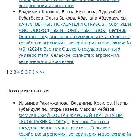
ветеринария и зоотехния
Владимир Косилов, Елена Никонова, Турсумбай
Кубатбеков, Ольга Быкова, Абдугани Абдурасулов,
КАЧЕСТВЕННЫЕ ПОКАЗАТЕЛИ ОТРУБОВ ПОЛУТУШИ
ЧИСТОПОРОДНЫХ И ПОМЕСНЫХ ТЕЛОК
,
Вестник
Ошского государственного университета. Сельское
хозяйство: агрономия, ветеринария и зоотехния: №
4(9) (2024): Вестник Ошского государственного
университета. Сельское хозяйство: агрономия,
ветеринария и зоотехния
1
2
3
4
5
6
7
8
>
>>
Похожие статьи
Ильмира Рахимжанова, Владимир Косилов, Наиль
Губайдуллин, Игорь Газеев, Максим Ребезов,
ХИМИЧЕСКИЙ СОСТАВ ЖИРОВОЙ ТКАНИ ТУШИ
ТЕЛОК РАЗНЫХ ПОРОД
,
Вестник Ошского
государственного университета. Сельское
хозяйство: агрономия, ветеринария и зоотехния: №