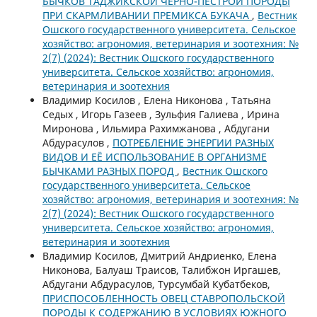
БЫЧКОВ ТАДЖИКСКОЙ ЧЕРНО-ПЕСТРОЙ ПОРОДЫ
ПРИ СКАРМЛИВАНИИ ПРЕМИКСА БУКАЧА
,
Вестник
Ошского государственного университета. Сельское
хозяйство: агрономия, ветеринария и зоотехния: №
2(7) (2024): Вестник Ошского государственного
университета. Сельское хозяйство: агрономия,
ветеринария и зоотехния
Владимир Косилов , Елена Никонова , Татьяна
Седых , Игорь Газеев , Зульфия Галиева , Ирина
Миронова , Ильмира Рахимжанова , Абдугани
Абдурасулов ,
ПОТРЕБЛЕНИЕ ЭНЕРГИИ РАЗНЫХ
ВИДОВ И ЕЁ ИСПОЛЬЗОВАНИЕ В ОРГАНИЗМЕ
БЫЧКАМИ РАЗНЫХ ПОРОД
,
Вестник Ошского
государственного университета. Сельское
хозяйство: агрономия, ветеринария и зоотехния: №
2(7) (2024): Вестник Ошского государственного
университета. Сельское хозяйство: агрономия,
ветеринария и зоотехния
Владимир Косилов, Дмитрий Андриенко, Елена
Никонова, Балуаш Траисов, Талибжон Иргашев,
Абдугани Абдурасулов, Турсумбай Кубатбеков,
ПРИСПОСОБЛЕННОСТЬ ОВЕЦ СТАВРОПОЛЬСКОЙ
ПОРОДЫ К СОДЕРЖАНИЮ В УСЛОВИЯХ ЮЖНОГО