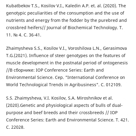
Kubatbekov T.S., Kosilov V.I., Kaledin A.P. et. al. (2020). The
genotypic peculiarities of the consumption and the use of
nutrients and energy from the fodder by the purebred and
crossbred heifers// Journal of Biochemical Technology. Т.
11. № 4. С. 36-41.
Zhaimysheva S.S., Kosilov V.I., Voroshilova L.N., Gerasimova
T.G.(2021). Influence of steer genotypes on the features of
muscle development in the postnatal period of ontogenesis
//В сборнике: IOP Conference Series: Earth and
Environmental Science. Сер. "International Conference on
World Technological Trends in Agribusiness". С. 012109.
S.S. Zhaimysheva, V.I. Kosilov, S.A. Miroshnikov et al.
(2020).Genetic and physiological aspects of bulls of dual-
purpose and beef breeds and their crossbreeds // IOP
Conference Series: Earth and Environmental Science. Т. 421.
С. 22028.