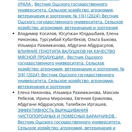
УРАЛА
,
Вестник Ошского государственного
университета. Сельское хозяйство: агрономия,
ветеринария и зоотехния: № 1(6) (2024): Вестник
Ошского государственного университета. Сельское
хозяйство: агрономия, ветеринария и зоотехния
Владимир Косилов, Юсупжан Юлдашбаев, Елена
Никонова, Турсумбай Кубатбеков, Ольга Быкова,
Ильмира Рахимжанова, Абдугани Абдурасулов,
ВЛИЯНИЕ ГЕНОТИПА ВАЛУШКОВ НА КАЧЕСТВО
МЯСНОЙ ПРОДУКЦИИ
,
Вестник Ошского
государственного университета. Сельское
хозяйство: агрономия, ветеринария и зоотехния: №
3(8) (2024): Вестник Ошского государственного
университета. Сельское хозяйство: агрономия,
ветеринария и зоотехния
Елена Никонова, Ильмира Рахимжанова, Максим
Ребезов, Ирина Миронова, Евгения Ермолова,
Абдугани Абдурасулов, Талибжон Иргашев,
ЭФФЕКТИВНОСТЬ ВЫРАЩИВАНИЯ
ЧИСТОПОРОДНЫХ И ПОМЕСНЫХ БАРАНЧИКОВ
,
Вестник Ошского государственного университета.
Сельское хозяйство: агрономия, ветеринария и