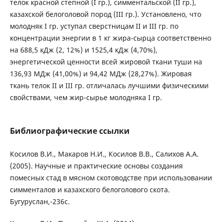
телок красной степной (I гр.), симментальской (II гр.),
казахской белоголовой пород (III гр.). Установлено, что
молодняк I гр. уступал сверстницам II и III гр. по
концентрации энергии в 1 кг жира-сырца соответственно
на 688,5 кДж (2, 12%) и 1525,4 кДж (4,70%),
энергетической ценности всей жировой ткани туши на
136,93 МДж (41,00%) и 94,42 МДж (28,27%). Жировая
ткань телок II и III гр. отличалась лучшими физическими
свойствами, чем жир-сырье молодняка I гр.
Библиографические ссылки
Косилов В.И., Макаров Н.И., Косилов В.В., Салихов А.А.
(2005). Научные и практические основы создания
помесных стад в мясном скотоводстве при использовании
симменталов и казахского белоголового скота.
Бугуруслан,-236с.