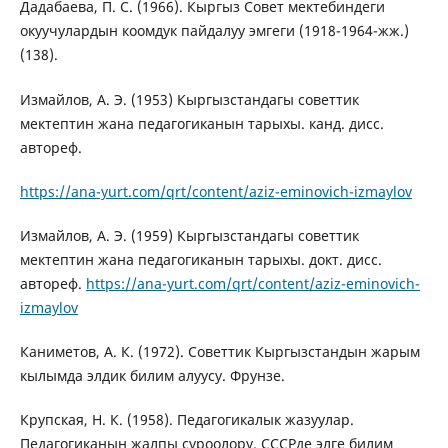
Дадабаева, П. С. (1966). Кыргыз Совет мектебиндеги
окуучулардын коомдук пайдалуу эмгеги (1918-1964-жж.)
(138).
Измайлов, А. Э. (1953) Кыргызстандагы советтик
мектептин жана педагогиканын тарыхы. канд. дисс.
автореф.
https://ana-yurt.com/qrt/content/aziz-eminovich-izmaylov
Измайлов, А. Э. (1959) Кыргызстандагы советтик
мектептин жана педагогиканын тарыхы. докт. дисс.
автореф.
https://ana-yurt.com/qrt/content/aziz-eminovich-
izmaylov
Каниметов, А. К. (1972). Советтик Кыргызстандын жарым
кылымда элдик билим алуусу. Фрунзе.
Крупская, Н. К. (1958). Педагогикалык жазуулар.
Педагогиканын жалпы суроолору. СССРде элге билим