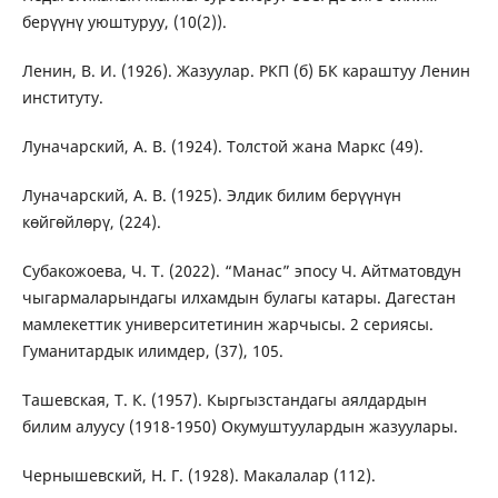
берүүнү уюштуруу, (10(2)).
Ленин, В. И. (1926). Жазуулар. РКП (б) БК караштуу Ленин
институту.
Луначарский, А. В. (1924). Толстой жана Маркс (49).
Луначарский, А. В. (1925). Элдик билим берүүнүн
көйгөйлөрү, (224).
Субакожоева, Ч. Т. (2022). “Манас” эпосу Ч. Айтматовдун
чыгармаларындагы илхамдын булагы катары. Дагестан
мамлекеттик университетинин жарчысы. 2 сериясы.
Гуманитардык илимдер, (37), 105.
Ташевская, Т. К. (1957). Кыргызстандагы аялдардын
билим алуусу (1918-1950) Окумуштуулардын жазуулары.
Чернышевский, Н. Г. (1928). Макалалар (112).