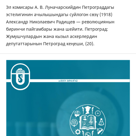
Эл комисары А. В. Луначарскийдин Петрограддагы
эстелигинин ачылышындагы суйлогон сөзү (1918)
Александр Николаевич Радищев — революциянын
биринчи пайгамбары жана шейити. Петроград:
Жумушчулардын жана кызыл аскерлердин
депутаттарынын Петроград кеңеши, (20).