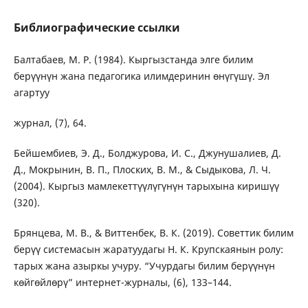
Библиографические ссылки
Балтабаев, М. Р. (1984). Кыргызстанда элге билим
берүүнүн жана педагогика илимдеринин өнүгүшү. Эл
агартуу
журнал, (7), 64.
Бейшембиев, Э. Д., Болджурова, И. С., Джунушалиев, Д.
Д., Мокрынин, В. П., Плоских, В. М., & Сыдыкова, Л. Ч.
(2004). Кыргыз мамлекеттүүлүгүнүн тарыхына киришүү
(320).
Брянцева, М. В., & Виттенбек, В. К. (2019). Советтик билим
берүү системасын жаратуудагы Н. К. Крупскаянын ролу:
тарых жана азыркы учуру. “Учурдагы билим берүүнүн
көйгөйлөрү” интернет-журналы, (6), 133–144.