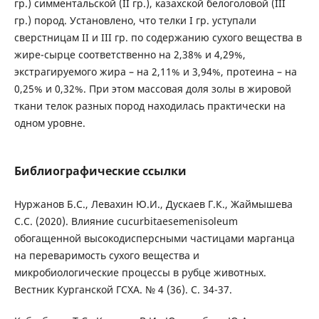
гр.) симментальской (II гр.), казахской белоголовой (III
гр.) пород. Установлено, что телки I гр. уступали
сверстницам II и III гр. по содержанию сухого вещества в
жире-сырце соответственно на 2,38% и 4,29%,
экстрагируемого жира – на 2,11% и 3,94%, протеина – на
0,25% и 0,32%. При этом массовая доля золы в жировой
ткани телок разных пород находилась практически на
одном уровне.
Библиографические ссылки
Нуржанов Б.С., Левахин Ю.И., Дускаев Г.К., Жаймышева
С.С. (2020). Влияние cucurbitaesemenisoleum
обогащенной высокодисперсными частицами марганца
на переваримость сухого вещества и
микробиологические процессы в рубце животных.
Вестник Курганской ГСХА. № 4 (36). С. 34-37.