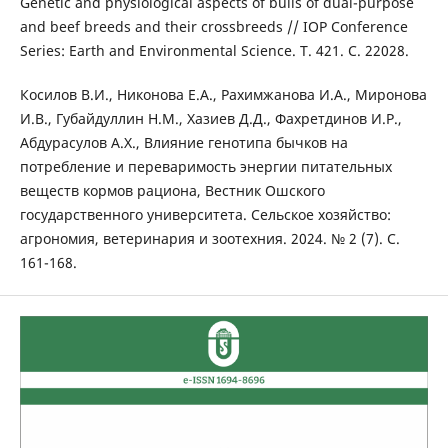
Genetic and physiological aspects of bulls of dual-purpose
and beef breeds and their crossbreeds // IOP Conference
Series: Earth and Environmental Science. Т. 421. С. 22028.
Косилов В.И., Никонова Е.А., Рахимжанова И.А., Миронова
И.В., Губайдуллин Н.М., Хазиев Д.Д., Фахретдинов И.Р.,
Абдурасулов А.Х., Влияние генотипа бычков на
потребление и переваримость энергии питательных
веществ кормов рациона, Вестник Ошского
государственного университета. Сельское хозяйство:
агрономия, ветеринария и зоотехния. 2024. № 2 (7). С.
161-168.