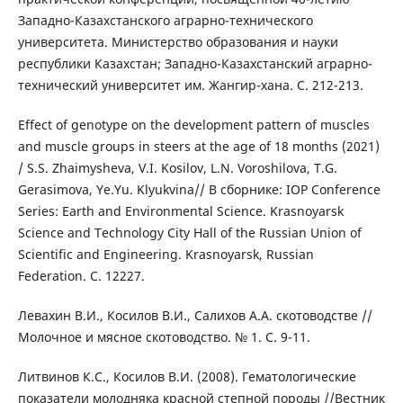
Западно-Казахстанского аграрно-технического
университета. Министерство образования и науки
республики Казахстан; Западно-Казахстанский аграрно-
технический университет им. Жангир-хана. С. 212-213.
Effect of genotype on the development pattern of muscles
and muscle groups in steers at the age of 18 months (2021)
/ S.S. Zhaimysheva, V.I. Kosilov, L.N. Voroshilova, T.G.
Gerasimova, Ye.Yu. Klyukvina// В сборнике: IOP Conference
Series: Earth and Environmental Science. Krasnoyarsk
Science and Technology City Hall of the Russian Union of
Scientific and Engineering. Krasnoyarsk, Russian
Federation. С. 12227.
Левахин В.И., Косилов В.И., Салихов А.А. скотоводстве //
Молочное и мясное скотоводство. № 1. С. 9-11.
Литвинов К.С., Косилов В.И. (2008). Гематологические
показатели молодняка красной степной породы //Вестник