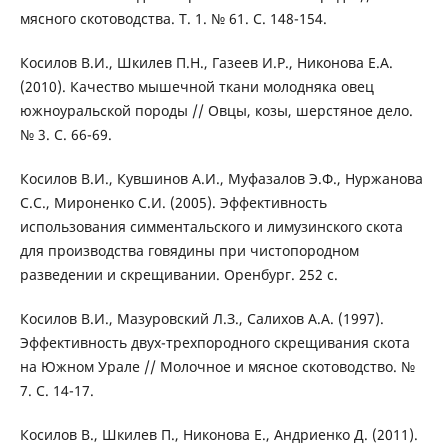
мясного скотоводства. Т. 1. № 61. С. 148-154.
Косилов В.И., Шкилев П.Н., Газеев И.Р., Никонова Е.А.
(2010). Качество мышечной ткани молодняка овец
южноуральской породы // Овцы, козы, шерстяное дело.
№ 3. С. 66-69.
Косилов В.И., Кувшинов А.И., Муфазалов Э.Ф., Нуржанова
С.С., Мироненко С.И. (2005). Эффективность
использования симментальского и лимузинского скота
для производства говядины при чистопородном
разведении и скрещивании. Оренбург. 252 с.
Косилов В.И., Мазуровский Л.З., Салихов А.А. (1997).
Эффективность двух-трехпородного скрещивания скота
на Южном Урале // Молочное и мясное скотоводство. №
7. С. 14-17.
Косилов В., Шкилев П., Никонова Е., Андриенко Д. (2011).