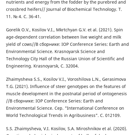
nutrients and energy from the fodder by the purebred and
crossbred heifers// Journal of Biochemical Technology. Т.
11. № 4. С. 36-41.
Gorelik O.V., Kosilov V.I., Mkrtchyan G.V. et al. (2021). Spin
age-dependent correlation between live weight and milk
yield of cows//В сборнике: IOP Conference Series: Earth and
Environmental Science. Krasnoyarsk Science and
Technology City Hall of the Russian Union of Scientific and
Engineering. Krasnoyarsk, С. 32004.
Zhaimysheva S.S., Kosilov V.I., Voroshilova L.N., Gerasimova
T.G. (2021). Influence of steer genotypes on the features of
muscle development in the postnatal period of ontogenesis
//В сборнике: IOP Conference Series: Earth and
Environmental Science. Сер. "International Conference on
World Technological Trends in Agribusiness". С. 012109.
S.S. Zhaimysheva, V.I. Kosilov, S.A. Miroshnikov et al. (2020).