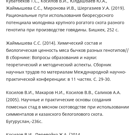
Кубатбеков Т.С., Косилов В.И., Юлдашбаев Ю.А.,
Жаймышева С.С., Миронова И.В., Шергазиев У.А. (2019).
Рациональные пути использования биоресурсного
потенциала молодняка крупного рогатого скота разного
генотипа при производстве говядины. Бишкек, 252 с.
Жаймышева С.С. (2014). Химический состав и
биологическая ценность мяса бычков разных генотипов//
В сборнике: Вопросы образования и науки:
теоретический и методический аспекты. Сборник
научных трудов по материалам Международной научно-
практической конференции: в 11 частях. С. 29-30.
Косилов В.И., Макаров Н.И., Косилов В.В., Салихов А.А.
(2005). Научные и практические основы создания
помесных стад в мясном скотоводстве при использовании
симменталов и казахского белоголового скота.
Бугуруслан,-236с.
Косилов В.И., Перевойко Ж.А. (2014.