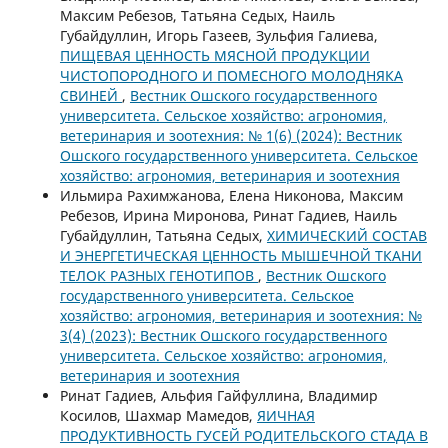
Максим Ребезов, Татьяна Седых, Наиль
Губайдуллин, Игорь Газеев, Зульфия Галиева,
ПИЩЕВАЯ ЦЕННОСТЬ МЯСНОЙ ПРОДУКЦИИ
ЧИСТОПОРОДНОГО И ПОМЕСНОГО МОЛОДНЯКА
СВИНЕЙ
,
Вестник Ошского государственного
университета. Сельское хозяйство: агрономия,
ветеринария и зоотехния: № 1(6) (2024): Вестник
Ошского государственного университета. Сельское
хозяйство: агрономия, ветеринария и зоотехния
Ильмира Рахимжанова, Елена Никонова, Максим
Ребезов, Ирина Миронова, Ринат Гадиев, Наиль
Губайдуллин, Татьяна Седых,
ХИМИЧЕСКИЙ СОСТАВ
И ЭНЕРГЕТИЧЕСКАЯ ЦЕННОСТЬ МЫШЕЧНОЙ ТКАНИ
ТЕЛОК РАЗНЫХ ГЕНОТИПОВ
,
Вестник Ошского
государственного университета. Сельское
хозяйство: агрономия, ветеринария и зоотехния: №
3(4) (2023): Вестник Ошского государственного
университета. Сельское хозяйство: агрономия,
ветеринария и зоотехния
Ринат Гадиев, Альфия Гайфуллина, Владимир
Косилов, Шахмар Мамедов,
ЯИЧНАЯ
ПРОДУКТИВНОСТЬ ГУСЕЙ РОДИТЕЛЬСКОГО СТАДА В