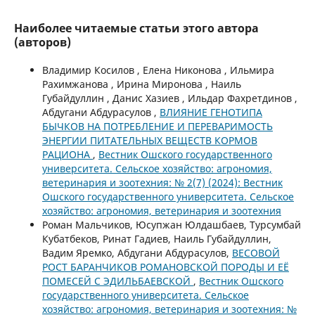
Наиболее читаемые статьи этого автора
(авторов)
Владимир Косилов , Елена Никонова , Ильмира
Рахимжанова , Ирина Миронова , Наиль
Губайдуллин , Данис Хазиев , Ильдар Фахретдинов ,
Абдугани Абдурасулов ,
ВЛИЯНИЕ ГЕНОТИПА
БЫЧКОВ НА ПОТРЕБЛЕНИЕ И ПЕРЕВАРИМОСТЬ
ЭНЕРГИИ ПИТАТЕЛЬНЫХ ВЕЩЕСТВ КОРМОВ
РАЦИОНА
,
Вестник Ошского государственного
университета. Сельское хозяйство: агрономия,
ветеринария и зоотехния: № 2(7) (2024): Вестник
Ошского государственного университета. Сельское
хозяйство: агрономия, ветеринария и зоотехния
Роман Мальчиков, Юсупжан Юлдашбаев, Турсумбай
Кубатбеков, Ринат Гадиев, Наиль Губайдуллин,
Вадим Яремко, Абдугани Абдурасулов,
ВЕСОВОЙ
РОСТ БАРАНЧИКОВ РОМАНОВСКОЙ ПОРОДЫ И ЕЁ
ПОМЕСЕЙ С ЭДИЛЬБАЕВСКОЙ
,
Вестник Ошского
государственного университета. Сельское
хозяйство: агрономия, ветеринария и зоотехния: №