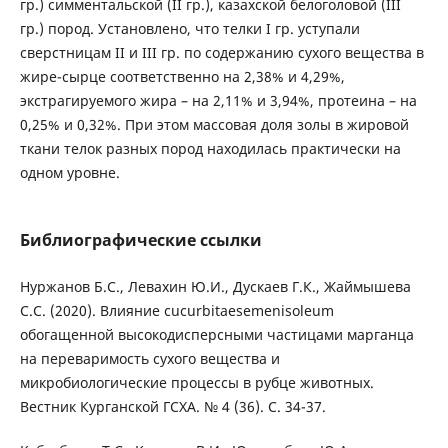
гр.) симментальской (II гр.), казахской белоголовой (III
гр.) пород. Установлено, что телки I гр. уступали
сверстницам II и III гр. по содержанию сухого вещества в
жире-сырце соответственно на 2,38% и 4,29%,
экстрагируемого жира – на 2,11% и 3,94%, протеина – на
0,25% и 0,32%. При этом массовая доля золы в жировой
ткани телок разных пород находилась практически на
одном уровне.
Библиографические ссылки
Нуржанов Б.С., Левахин Ю.И., Дускаев Г.К., Жаймышева
С.С. (2020). Влияние cucurbitaesemenisoleum
обогащенной высокодисперсными частицами марганца
на переваримость сухого вещества и
микробиологические процессы в рубце животных.
Вестник Курганской ГСХА. № 4 (36). С. 34-37.