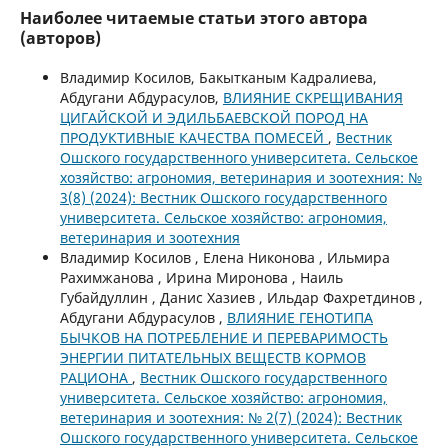
Наиболее читаемые статьи этого автора
(авторов)
Владимир Косилов, Бакытканым Кадралиева,
Абдугани Абдурасулов,
ВЛИЯНИЕ СКРЕЩИВАНИЯ
ЦИГАЙСКОЙ И ЭДИЛЬБАЕВСКОЙ ПОРОД НА
ПРОДУКТИВНЫЕ КАЧЕСТВА ПОМЕСЕЙ
,
Вестник
Ошского государственного университета. Сельское
хозяйство: агрономия, ветеринария и зоотехния: №
3(8) (2024): Вестник Ошского государственного
университета. Сельское хозяйство: агрономия,
ветеринария и зоотехния
Владимир Косилов , Елена Никонова , Ильмира
Рахимжанова , Ирина Миронова , Наиль
Губайдуллин , Данис Хазиев , Ильдар Фахретдинов ,
Абдугани Абдурасулов ,
ВЛИЯНИЕ ГЕНОТИПА
БЫЧКОВ НА ПОТРЕБЛЕНИЕ И ПЕРЕВАРИМОСТЬ
ЭНЕРГИИ ПИТАТЕЛЬНЫХ ВЕЩЕСТВ КОРМОВ
РАЦИОНА
,
Вестник Ошского государственного
университета. Сельское хозяйство: агрономия,
ветеринария и зоотехния: № 2(7) (2024): Вестник
Ошского государственного университета. Сельское