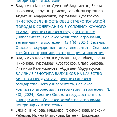
ветеринария и зоотехния
Владимир Косилов, Дмитрий Андриенко, Елена
Никонова, Балуаш Траисов, Талибжон Иргашев,
Абдугани Абдурасулов, Турсумбай Кубатбеков,
ПРИСПОСОБЛЕННОСТЬ ОВЕЦ СТАВРОПОЛЬСКОЙ
ПОРОДЫ К СОДЕРЖАНИЮ В УСЛОВИЯХ ЮЖНОГО
УРАЛА
,
Вестник Ошского государственного
университета. Сельское хозяйство: агрономия,
ветеринария и зоотехния: № 1(6) (2024): Вестник
Ошского государственного университета. Сельское
хозяйство: агрономия, ветеринария и зоотехния
Владимир Косилов, Юсупжан Юлдашбаев, Елена
Никонова, Турсумбай Кубатбеков, Ольга Быкова,
Ильмира Рахимжанова, Абдугани Абдурасулов,
ВЛИЯНИЕ ГЕНОТИПА ВАЛУШКОВ НА КАЧЕСТВО
МЯСНОЙ ПРОДУКЦИИ
,
Вестник Ошского
государственного университета. Сельское
хозяйство: агрономия, ветеринария и зоотехния: №
3(8) (2024): Вестник Ошского государственного
университета. Сельское хозяйство: агрономия,
ветеринария и зоотехния
Елена Никонова, Ильмира Рахимжанова, Максим
Ребезов, Ирина Миронова, Евгения Ермолова,