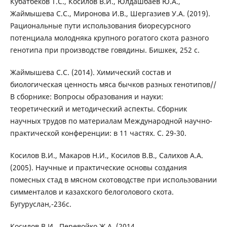
Кубатбеков Т.С., Косилов В.И., Юлдашбаев Ю.А.,
Жаймышева С.С., Миронова И.В., Шергазиев У.А. (2019).
Рациональные пути использования биоресурсного
потенциала молодняка крупного рогатого скота разного
генотипа при производстве говядины. Бишкек, 252 с.
Жаймышева С.С. (2014). Химический состав и
биологическая ценность мяса бычков разных генотипов//
В сборнике: Вопросы образования и науки:
теоретический и методический аспекты. Сборник
научных трудов по материалам Международной научно-
практической конференции: в 11 частях. С. 29-30.
Косилов В.И., Макаров Н.И., Косилов В.В., Салихов А.А.
(2005). Научные и практические основы создания
помесных стад в мясном скотоводстве при использовании
симменталов и казахского белоголового скота.
Бугуруслан,-236с.
Косилов В.И., Перевойко Ж.А. (2014.