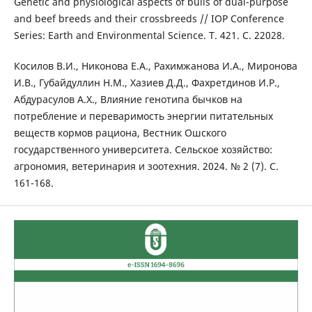
Genetic and physiological aspects of bulls of dual-purpose
and beef breeds and their crossbreeds // IOP Conference
Series: Earth and Environmental Science. Т. 421. С. 22028.
Косилов В.И., Никонова Е.А., Рахимжанова И.А., Миронова
И.В., Губайдуллин Н.М., Хазиев Д.Д., Фахретдинов И.Р.,
Абдурасулов А.Х., Влияние генотипа бычков на
потребление и переваримость энергии питательных
веществ кормов рациона, Вестник Ошского
государственного университета. Сельское хозяйство:
агрономия, ветеринария и зоотехния. 2024. № 2 (7). С.
161-168.