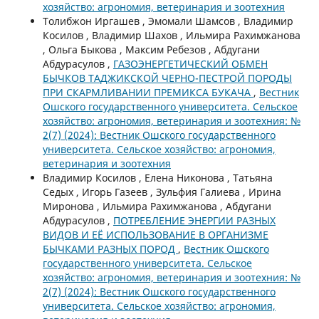
хозяйство: агрономия, ветеринария и зоотехния
Толибжон Иргашев , Эмомали Шамсов , Владимир
Косилов , Владимир Шахов , Ильмира Рахимжанова
, Ольга Быкова , Максим Ребезов , Абдугани
Абдурасулов ,
ГАЗОЭНЕРГЕТИЧЕСКИЙ ОБМЕН
БЫЧКОВ ТАДЖИКСКОЙ ЧЕРНО-ПЕСТРОЙ ПОРОДЫ
ПРИ СКАРМЛИВАНИИ ПРЕМИКСА БУКАЧА
,
Вестник
Ошского государственного университета. Сельское
хозяйство: агрономия, ветеринария и зоотехния: №
2(7) (2024): Вестник Ошского государственного
университета. Сельское хозяйство: агрономия,
ветеринария и зоотехния
Владимир Косилов , Елена Никонова , Татьяна
Седых , Игорь Газеев , Зульфия Галиева , Ирина
Миронова , Ильмира Рахимжанова , Абдугани
Абдурасулов ,
ПОТРЕБЛЕНИЕ ЭНЕРГИИ РАЗНЫХ
ВИДОВ И ЕЁ ИСПОЛЬЗОВАНИЕ В ОРГАНИЗМЕ
БЫЧКАМИ РАЗНЫХ ПОРОД
,
Вестник Ошского
государственного университета. Сельское
хозяйство: агрономия, ветеринария и зоотехния: №
2(7) (2024): Вестник Ошского государственного
университета. Сельское хозяйство: агрономия,