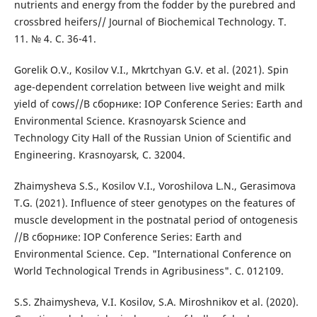
nutrients and energy from the fodder by the purebred and
crossbred heifers// Journal of Biochemical Technology. Т.
11. № 4. С. 36-41.
Gorelik O.V., Kosilov V.I., Mkrtchyan G.V. et al. (2021). Spin
age-dependent correlation between live weight and milk
yield of cows//В сборнике: IOP Conference Series: Earth and
Environmental Science. Krasnoyarsk Science and
Technology City Hall of the Russian Union of Scientific and
Engineering. Krasnoyarsk, С. 32004.
Zhaimysheva S.S., Kosilov V.I., Voroshilova L.N., Gerasimova
T.G. (2021). Influence of steer genotypes on the features of
muscle development in the postnatal period of ontogenesis
//В сборнике: IOP Conference Series: Earth and
Environmental Science. Сер. "International Conference on
World Technological Trends in Agribusiness". С. 012109.
S.S. Zhaimysheva, V.I. Kosilov, S.A. Miroshnikov et al. (2020).