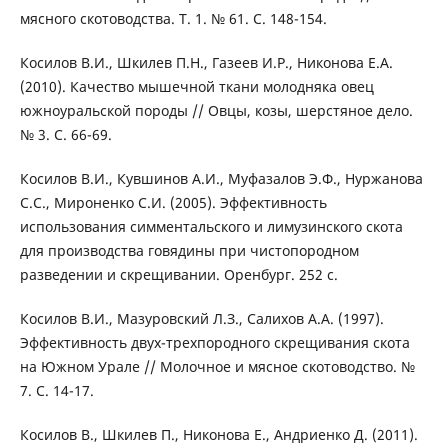
мясного скотоводства. Т. 1. № 61. С. 148-154.
Косилов В.И., Шкилев П.Н., Газеев И.Р., Никонова Е.А.
(2010). Качество мышечной ткани молодняка овец
южноуральской породы // Овцы, козы, шерстяное дело.
№ 3. С. 66-69.
Косилов В.И., Кувшинов А.И., Муфазалов Э.Ф., Нуржанова
С.С., Мироненко С.И. (2005). Эффективность
использования симментальского и лимузинского скота
для производства говядины при чистопородном
разведении и скрещивании. Оренбург. 252 с.
Косилов В.И., Мазуровский Л.З., Салихов А.А. (1997).
Эффективность двух-трехпородного скрещивания скота
на Южном Урале // Молочное и мясное скотоводство. №
7. С. 14-17.
Косилов В., Шкилев П., Никонова Е., Андриенко Д. (2011).