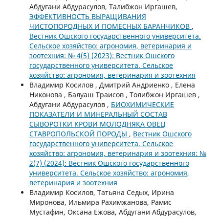
Абдугани Абдурасулов, Талибжон Иргашев,
ЭФФЕКТИВНОСТЬ ВЫРАЩИВАНИЯ
ЧИСТОПОРОДНЫХ И ПОМЕСНЫХ БАРАНЧИКОВ
,
Вестник Ошского государственного университета.
Сельское хозяйство: агрономия, ветеринария и
зоотехния: № 4(5) (2023): Вестник Ошского
государственного университета. Сельское
хозяйство: агрономия, ветеринария и зоотехния
Владимир Косилов , Дмитрий Андриенко , Елена
Никонова , Балуаш Траисов , Толибжон Иргашев ,
Абдугани Абдурасулов ,
БИОХИМИЧЕСКИЕ
ПОКАЗАТЕЛИ И МИНЕРАЛЬНЫЙ СОСТАВ
СЫВОРОТКИ КРОВИ МОЛОДНЯКА ОВЕЦ
СТАВРОПОЛЬСКОЙ ПОРОДЫ
,
Вестник Ошского
государственного университета. Сельское
хозяйство: агрономия, ветеринария и зоотехния: №
2(7) (2024): Вестник Ошского государственного
университета. Сельское хозяйство: агрономия,
ветеринария и зоотехния
Владимир Косилов, Татьяна Седых, Ирина
Миронова, Ильмира Рахимжанова, Рамис
Мустафин, Оксана Ежова, Абдугани Абдурасулов,