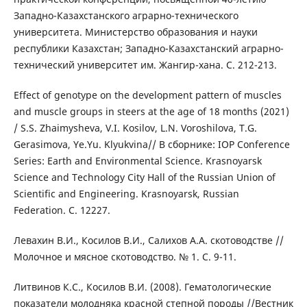
Западно-Казахстанского аграрно-технического
университета. Министерство образования и науки
республики Казахстан; Западно-Казахстанский аграрно-
технический университет им. Жангир-хана. С. 212-213.
Effect of genotype on the development pattern of muscles
and muscle groups in steers at the age of 18 months (2021)
/ S.S. Zhaimysheva, V.I. Kosilov, L.N. Voroshilova, T.G.
Gerasimova, Ye.Yu. Klyukvina// В сборнике: IOP Conference
Series: Earth and Environmental Science. Krasnoyarsk
Science and Technology City Hall of the Russian Union of
Scientific and Engineering. Krasnoyarsk, Russian
Federation. С. 12227.
Левахин В.И., Косилов В.И., Салихов А.А. скотоводстве //
Молочное и мясное скотоводство. № 1. С. 9-11.
Литвинов К.С., Косилов В.И. (2008). Гематологические
показатели молодняка красной степной породы //Вестник