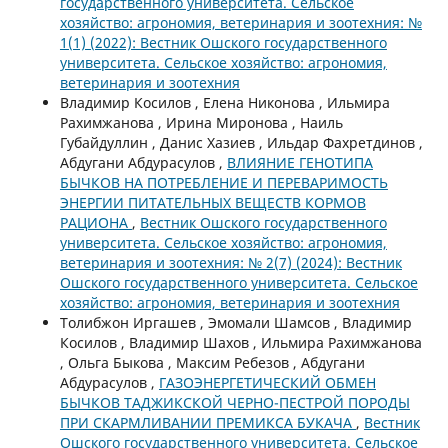
государственного университета. Сельское
хозяйство: агрономия, ветеринария и зоотехния: №
1(1) (2022): Вестник Ошского государственного
университета. Сельское хозяйство: агрономия,
ветеринария и зоотехния
Владимир Косилов , Елена Никонова , Ильмира
Рахимжанова , Ирина Миронова , Наиль
Губайдуллин , Данис Хазиев , Ильдар Фахретдинов ,
Абдугани Абдурасулов ,
ВЛИЯНИЕ ГЕНОТИПА
БЫЧКОВ НА ПОТРЕБЛЕНИЕ И ПЕРЕВАРИМОСТЬ
ЭНЕРГИИ ПИТАТЕЛЬНЫХ ВЕЩЕСТВ КОРМОВ
РАЦИОНА
,
Вестник Ошского государственного
университета. Сельское хозяйство: агрономия,
ветеринария и зоотехния: № 2(7) (2024): Вестник
Ошского государственного университета. Сельское
хозяйство: агрономия, ветеринария и зоотехния
Толибжон Иргашев , Эмомали Шамсов , Владимир
Косилов , Владимир Шахов , Ильмира Рахимжанова
, Ольга Быкова , Максим Ребезов , Абдугани
Абдурасулов ,
ГАЗОЭНЕРГЕТИЧЕСКИЙ ОБМЕН
БЫЧКОВ ТАДЖИКСКОЙ ЧЕРНО-ПЕСТРОЙ ПОРОДЫ
ПРИ СКАРМЛИВАНИИ ПРЕМИКСА БУКАЧА
,
Вестник
Ошского государственного университета. Сельское