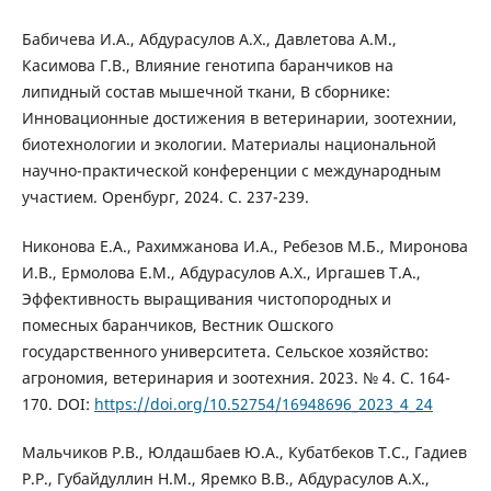
Бабичева И.А., Абдурасулов А.Х., Давлетова А.М.,
Касимова Г.В., Влияние генотипа баранчиков на
липидный состав мышечной ткани, В сборнике:
Инновационные достижения в ветеринарии, зоотехнии,
биотехнологии и экологии. Материалы национальной
научно-практической конференции с международным
участием. Оренбург, 2024. С. 237-239.
Никонова Е.А., Рахимжанова И.А., Ребезов М.Б., Миронова
И.В., Ермолова Е.М., Абдурасулов А.Х., Иргашев Т.А.,
Эффективность выращивания чистопородных и
помесных баранчиков, Вестник Ошского
государственного университета. Сельское хозяйство:
агрономия, ветеринария и зоотехния. 2023. № 4. С. 164-
170. DOI:
https://doi.org/10.52754/16948696_2023_4_24
Мальчиков Р.В., Юлдашбаев Ю.А., Кубатбеков Т.С., Гадиев
Р.Р., Губайдуллин Н.М., Яремко В.В., Абдурасулов А.Х.,