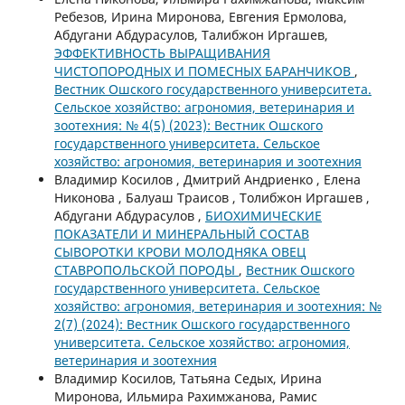
Ребезов, Ирина Миронова, Евгения Ермолова,
Абдугани Абдурасулов, Талибжон Иргашев,
ЭФФЕКТИВНОСТЬ ВЫРАЩИВАНИЯ
ЧИСТОПОРОДНЫХ И ПОМЕСНЫХ БАРАНЧИКОВ
,
Вестник Ошского государственного университета.
Сельское хозяйство: агрономия, ветеринария и
зоотехния: № 4(5) (2023): Вестник Ошского
государственного университета. Сельское
хозяйство: агрономия, ветеринария и зоотехния
Владимир Косилов , Дмитрий Андриенко , Елена
Никонова , Балуаш Траисов , Толибжон Иргашев ,
Абдугани Абдурасулов ,
БИОХИМИЧЕСКИЕ
ПОКАЗАТЕЛИ И МИНЕРАЛЬНЫЙ СОСТАВ
СЫВОРОТКИ КРОВИ МОЛОДНЯКА ОВЕЦ
СТАВРОПОЛЬСКОЙ ПОРОДЫ
,
Вестник Ошского
государственного университета. Сельское
хозяйство: агрономия, ветеринария и зоотехния: №
2(7) (2024): Вестник Ошского государственного
университета. Сельское хозяйство: агрономия,
ветеринария и зоотехния
Владимир Косилов, Татьяна Седых, Ирина
Миронова, Ильмира Рахимжанова, Рамис