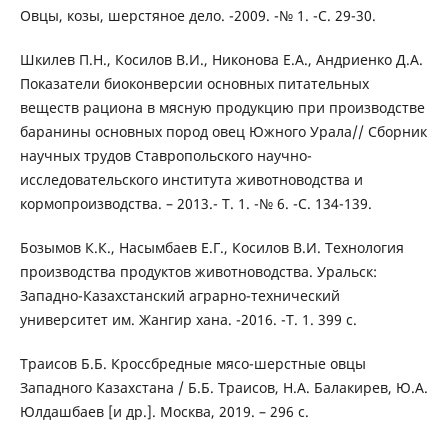
Овцы, козы, шерстяное дело. -2009. -№ 1. -С. 29-30.
Шкилев П.Н., Косилов В.И., Никонова Е.А., Андриенко Д.А.
Показатели биоконверсии основных питательных
веществ рациона в мясную продукцию при производстве
баранины основных пород овец Южного Урала// Сборник
научных трудов Ставропольского научно-
исследовательского института животноводства и
кормопроизводства. – 2013.- Т. 1. -№ 6. -С. 134-139.
Бозымов К.К., Насымбаев Е.Г., Косилов В.И. Технология
производства продуктов животноводства. Уральск:
Западно-Казахстанский аграрно-технический
университет им. Жангир хана. -2016. -Т. 1. 399 с.
Траисов Б.Б. Кроссбредные мясо-шерстные овцы
Западного Казахстана / Б.Б. Траисов, Н.А. Балакирев, Ю.А.
Юлдашбаев [и др.]. Москва, 2019. – 296 с.