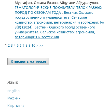
Мустафин, Оксана Ежова, Абдугани Абдурасулов,
ГЕМАТОЛОГИЧЕСКИЕ ПОКАЗАТЕЛИ ТЕЛОК РАЗНЫХ
ПОРОД ПО СЕЗОНАМ ГОДА
,
Вестник Ошского
государственного университета. Сельское
хозяйство: агрономия, ветеринария и зоотехния: №
3(8) (2024): Вестник Ошского государственного
университета. Сельское хозяйство: агрономия,
ветеринария и зоотехния
1
2
3
4
5
6
7
8
9
10
>
>>
Отправить материал
Язык
English
Русский
Кыргызча