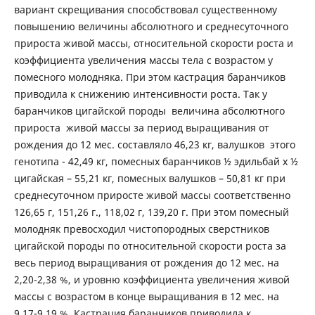
вариант скрещивания способствовал существенному
повышению величины абсолютного и среднесуточного
прироста живой массы, относительной скорости роста и
коэффициента увеличения массы тела с возрастом у
помесного молодняка. При этом кастрация баранчиков
приводила к снижению интенсивности роста. Так у
баранчиков цигайской породы величина абсолютного
прироста живой массы за период выращивания от
рождения до 12 мес. составляло 46,23 кг, валушков этого
генотипа - 42,49 кг, помесных баранчиков ½ эдильбай x ½
цигайская – 55,21 кг, помесных валушков – 50,81 кг при
среднесуточном приросте живой массы соответственно
126,65 г, 151,26 г., 118,02 г, 139,20 г. При этом помесный
молодняк превосходил чистопородных сверстников
цигайской породы по относительной скорости роста за
весь период выращивания от рождения до 12 мес. на
2,20-2,38 %, и уровню коэффициента увеличения живой
массы с возрастом в конце выращивания в 12 мес. на
9,17-9,19 %. Кастрация баранчиков приводила к