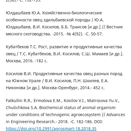
Юлдашбаев Ю.А. Хозяйственно-биологические
особенности овец эдильбаевской породы / Ю.А.
Юлдашбаев, В.И. Косилов, Б.Б. Траисов [и др.] // Вестник
мясного скотоводства. -2015. -№ 4(92). -С. 50-57.
Кубатбеков Т.С. Рост, развитие и продуктивные качества
овец / Т.С. Кубатбеков, В.И. Косилов, С.Ш. Мамаев [и др.].
Москва, 2016. -182 с.
Косилов В.И. Продуктивные качества овец разных пород
на Южном Урале / В.И. Косилов, П.Н. Шкилев, Е.А.
Никонова [и др.]. Москва-Оренбург, 2014.- 452 с.
Fatkullin R.R., Ermolova E.M., Kosilov V.I., Matrosova Yu.V.,
Chulichkova S.A. Biochemical status of animal organism
under conditions of technogenic agroecosystem // Advances
in Engineering Research.- 2018. -С. 182-186. DOI:
https://doi.org/10.2991/agrosmart-18.2018.35