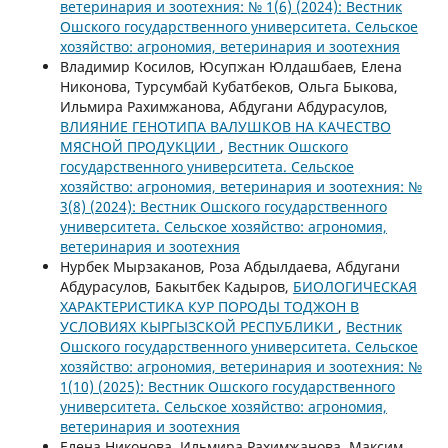
ветеринария и зоотехния: № 1(6) (2024): Вестник
Ошского государственного университета. Сельское
хозяйство: агрономия, ветеринария и зоотехния
Владимир Косилов, Юсупжан Юлдашбаев, Елена
Никонова, Турсумбай Кубатбеков, Ольга Быкова,
Ильмира Рахимжанова, Абдугани Абдурасулов,
ВЛИЯНИЕ ГЕНОТИПА ВАЛУШКОВ НА КАЧЕСТВО
МЯСНОЙ ПРОДУКЦИИ
,
Вестник Ошского
государственного университета. Сельское
хозяйство: агрономия, ветеринария и зоотехния: №
3(8) (2024): Вестник Ошского государственного
университета. Сельское хозяйство: агрономия,
ветеринария и зоотехния
Нурбек Мырзаканов, Роза Абдылдаева, Абдугани
Абдурасулов, Бакытбек Кадыров,
БИОЛОГИЧЕСКАЯ
ХАРАКТЕРИСТИКА КУР ПОРОДЫ ТОДЖОН В
УСЛОВИЯХ КЫРГЫЗСКОЙ РЕСПУБЛИКИ
,
Вестник
Ошского государственного университета. Сельское
хозяйство: агрономия, ветеринария и зоотехния: №
1(10) (2025): Вестник Ошского государственного
университета. Сельское хозяйство: агрономия,
ветеринария и зоотехния
Елена Никонова, Ильмира Рахимжанова, Максим