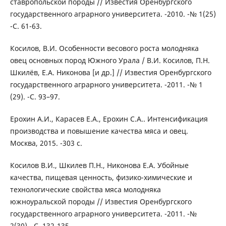
ставропольской породы // Известия Оренбургского
государственного аграрного университета. -2010. -№ 1(25)
-С. 61-63.
Косилов, В.И. Особенности весового роста молодняка
овец основных пород Южного Урала / В.И. Косилов, П.Н.
Шкилёв, Е.А. Никонова [и др.] // Известия Оренбургского
государственного аграрного университета. -2011. -№ 1
(29). -С. 93–97.
Ерохин А.И., Карасев Е.А., Ерохин С.А.. Интенсификация
производства и повышение качества мяса и овец.
Москва, 2015. -303 с.
Косилов В.И., Шкилев П.Н., Никонова Е.А. Убойные
качества, пищевая ценность, физико-химические и
технологические свойства мяса молодняка
южноуральской породы // Известия Оренбургского
государственного аграрного университета. -2011. -№
2(30).- С. 132-135.