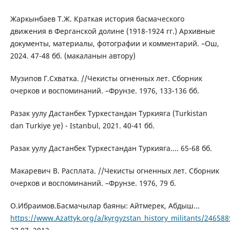
Жаркынбаев Т.Ж. Краткая история басмаческого
движения в Ферганской долине (1918-1924 гг.) Архивные
документы, материалы, фотографии и комментарий. –Ош,
2024. 47-48 бб. (макаланын автору)
Музипов Г.Схватка. //Чекисты огненных лет. Сборник
очерков и воспоминаний. –Фрунзе. 1976, 133-136 бб.
Разак уулу Дастанбек Туркестандан Туркияга (Turkistan
dan Turkiye ye) - Istanbul, 2021. 40-41 бб.
Разак уулу Дастанбек Туркестандан Туркияга.... 65-68 бб.
Макаревич В. Расплата. //Чекисты огненных лет. Сборник
очерков и воспоминаний. –Фрунзе. 1976, 79 б.
О.Ибраимов.Басмачылар баяны: Айтмерек, Абдыш...
https://www.Azattyk.org/a/kyrgyzstan_history_militants/246588