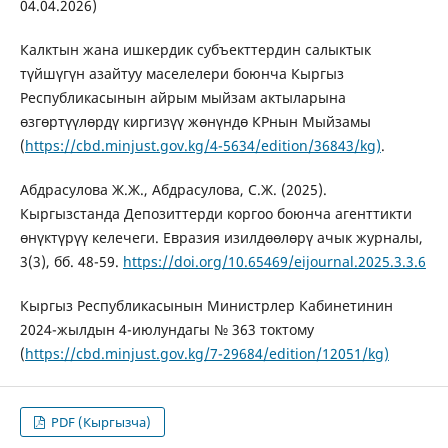
04.04.2026)
Калктын жана ишкердик субъекттердин салыктык
түйшүгүн азайтуу маселелери боюнча Кыргыз
Республикасынын айрым мыйзам актыларына
өзгөртүүлөрдү киргизүү жөнүндө КРнын Мыйзамы
(
https://cbd.minjust.gov.kg/4-5634/edition/36843/kg)
.
Абдрасулова Ж.Ж., Абдрасулова, С.Ж. (2025).
Кыргызстанда Депозиттерди коргоо боюнча агенттикти
өнүктүрүү келечеги. Евразия изилдөөлөрү ачык журналы,
3(3), бб. 48-59.
https://doi.org/10.65469/eijournal.2025.3.3.6
Кыргыз Республикасынын Министрлер Кабинетинин
2024-жылдын 4-июлундагы № 363 токтому
(
https://cbd.minjust.gov.kg/7-29684/edition/12051/kg)
PDF (Кыргызча)