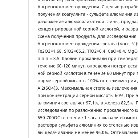
Ангренского месторождения. С целью разрабо
получения коагулянта - сульфата алюминия из
разложение алюмосиликатной глины, предва
концентрированной серной кислотой, и разра
схема получения продукта. Для исследования
Ангренского месторождения состава (масс. %):
Fe2O3=1,68, SiO2=65,2, TiO2=0,4, СаО=0,4, MgO
п.п.п.= 8,5. Каолин прокаливали при темпера
течение 60-120 минут, определяя потери веса
ной серной кислотой в течение 60 минут при
норме серной кислоты 100% от стехиометрии 
Al2(SO4)3. Максимальная степень извлечени
при концентрации серной кислоты 60%. При 
алюминия составляет 97,1%, а железа 82,5%.
исследования по разложению прокаленного к
650-700ОС в течение 1 часа показали возмож
раствора сульфата алюминия со степенью из
выщелачивании не менее 96,0%. Оптимальны