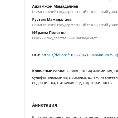
Адхамжон Мамадалиев
Наманганский государственный технический унив
Рустам Мамадалиев
Наманганский государственный технический унив
Ибраим Полотов
Ошский государственный университет
DOI:
https://doi.org/10.52754/16948688_2025_2
Ключевые слова:
каолин, оксид алюминия, гл
сульфат алюминия, прокалка, шлам, извлечения
водоочистка, питьевая вода, прозрачность
Аннотация
В статье изучена процессы сернокислотная п