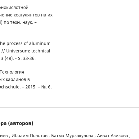
рнокислотной
ение коагулянтов на их
) по техн. наук. –
the process of aluminum
 // Universum: technical
3 (48). - S. 33-36.
 Технология
ых каолинов в
schule. – 2015. – №. 6.
ра (авторов)
ев , Ибраим Полотов , Батма Мурзакулова , Айзат Азизова ,