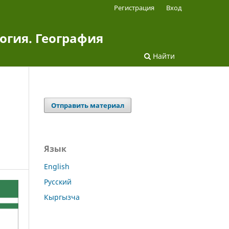
Регистрация
Вход
огия. География
Найти
Отправить материал
Язык
English
Русский
Кыргызча