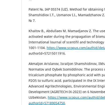
Patent №. IAP 05574 (UZ). Method for obtaining 
Shamshidiov I.T., Usmanov I.I., Mamadzhanov Z.N
№ 7.
Khaitov B., Abdullaev M. Mamadjanov Z. The use
activated water during the propagation of biomate
International lournal of scentifil and technology
1001-1104.
https://www.scopus.com/authid/detai
authorId=57215011916.
Akmaljon Arislanov, Israiljon Shamshidinov, Il
Normatov and Oybek Isomiddinov. The process o
tricalcium phosphate by phosphoric acid with pa
P2O5 to sulfuric acid. participated in the IX Int
Advanced Agritechnologies, Environmental Engi
Development (AGRITECH-IX-2023) on 6 Novemb
Uzbekistan.
https://www.scopus.com/authid/deta
authorId=57189054750
.