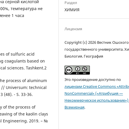
а серной кислотой
Раздел
100%, температура не
ХИМИЯ
енее 1 часа
Лицензия
Copyright (c) 2026 Вестник Ошского
государственного университета. Х
s of sulfuric acid
Биология. География
ing coagulants based on
ical sciences. Tashkent.2
Это произведение доступно по
the process of aluminum
лицензии Creative Commons «Attrib
 // Universum: technical
NonCommercial» («Атрибуция —
3 (48). - S. 33-36.
Некоммерческое использование») 
 of the process of
Всемирная
.
eaving of the kaolin clays
l Engineering. 2019. – №