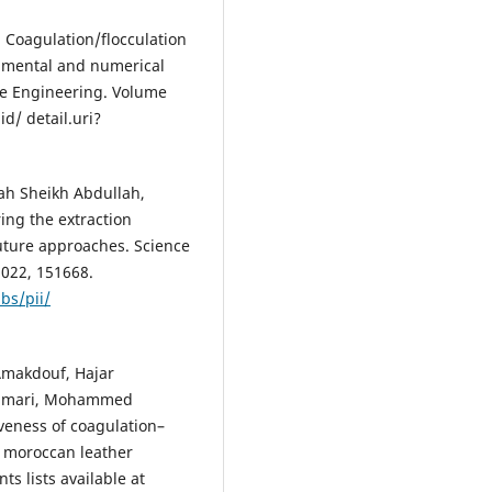
Coagulation/flocculation
erimental and numerical
ble Engineering. Volume
d/ detail.uri?
ah Sheikh Abdullah,
ng the extraction
uture approaches. Science
2022, 151668.
bs/pii/
Amakdouf, Hajar
 oumari, Mohammed
iveness of coagulation–
e moroccan leather
s lists available at