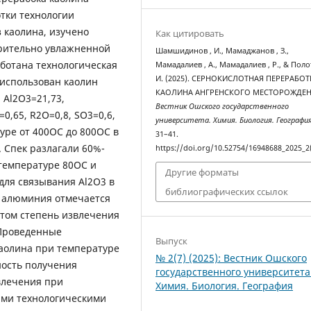
тки технологии
 каолина, изучено
Как цитировать
рительно увлажненной
Шамшидинов , И., Мамаджанов , З.,
ботана технологическая
Мамадалиев , А., Мамадалиев , Р., & Поло
И. (2025). СЕРНОКИСЛОТНАЯ ПЕРЕРАБОТ
 использован каолин
КАОЛИНА АНГРЕНСКОГО МЕСТОРОЖДЕН
 Al2O3=21,73,
Вестник Ошского государственного
=0,65, R2O=0,8, SO3=0,6,
университета. Химия. Биология. Географи
туре от 400ОС до 800ОС в
31–41.
. Спек разлагали 60%-
https://doi.org/10.52754/16948688_2025_2
 температуре 80ОС и
Другие форматы
для связывания Al2O3 в
библиографических ссылок
я алюминия отмечается
этом степень извлечения
 Проведенные
Выпуск
аолина при температуре
№ 2(7) (2025): Вестник Ошского
ность получения
государственного университета
влечения при
Химия. Биология. География
ми технологическими