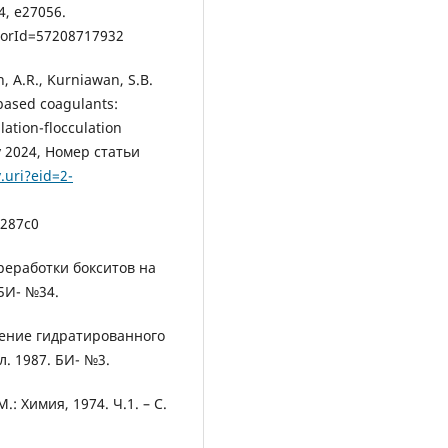
4, e27056.
orId=57208717932
, A.R., Kurniawan, S.B.
based coagulants:
ation-flocculation
ry 2024, Номер статьи
.uri?eid=2-
287c0
ереработки бокситов на
 БИ- №34.
учение гидратированного
л. 1987. БИ- №3.
: Химия, 1974. Ч.1. – С.