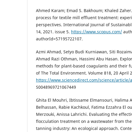
Ahmed Karam; Emad S. Bakhoum; Khaled Zaher. 
process for textile mill effluent treatment: exp
perspectives. International Journal of Sustaina
14, 2021. issue 5.
https://www.scopus.com/
authi
authorId=57195722107.
Azmi Ahmad, Setyo Budi Kurniawan, Siti Rozaim
Ahmad Razi Othman, Hassimi Abu Hasan. Explori
methods for plant-based coagulants and their f
of The Total Environment. Volume 818, 20 April 
https://www.sciencedirect.com/science/article/a
S0048969721067449
Ghita El Mouhri, Ibtissame Elmansouri, Halima 
Belhassan, Rabie Kachkoul, Fatima Ezzahra El
Merzouki, Anissa Lahrichi. Evaluating the effect
flocculation treatment on a wastewater from th
tanning industry: An ecological approach. Content