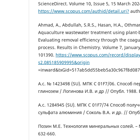
ScienceDirect. Volume 10, Issue 5, 15 March 202
https://www.scopus.com/authid/detail.uri?
auth
Ahmad, A., Abdullah, S.R.S., Hasan, H.A., Othman
Aquaculture wastewater treatment using plant-
Evaluating removal efficiency through the coagul
process. Results in Chemistry. Volume 7, Janua
101390.
https://www.scopus.com/record/display
s2.085185909995&origin
=inward&txGid=517ab5dd55beb5a30c967f8d087
А.с. № 1423498 (SU). МПК С 01F7/06. Способ п
глинозем / Логинова И.В. и др // Опубл. 1988.
А.с. 1284945 (SU). МПК С 01F7/74 Способ пол
сульфата алюминия / Соколь В.А. и др. // Опуб
Позин М.Е. Технология минеральных солей. – М.
632-660.