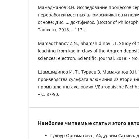
Мамаджанов З.Н. Исследование процессов се
переработки местных алюмосиликатов и получ
основе: Дис. … докт.филос. (Doctor of Philosophi
Ташкент, 2018. – 117 с.
Mamadzhanov Z.N., Shamshidinov I.T. Study of 
leaching from kaolin clays of the Angren deposit
sciences: electron. Scientific. Journal. 2018. - No. 
Шамшидинов И. Т., Тураев З. Мамажанов З.Н.
производства сульфата алюминия из вторичн
промышленных условиях //Europaische Fachhoch
– С. 87-90.
Наиболее читаемые статьи этого авто
Гулнур Орозматова , Абдураим Сатывалди