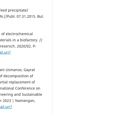
feed precipitate/
.//Publ. 07.31.2015. Bul.
 of electrochemical
rials in a biofactory. //
 resersch. 2020/02. P-
l.uri?
kham Usmanov, Gayrat
f decomposition of
rtial replacement of
ernational Conference on
neering and Sustainable
er 2023 | Namangan,
il.uri?