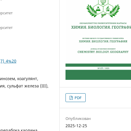
ерситет
ерситет
(7)_4%20
инозем, коагулянт,
, сульфат железа (III),
PDF
Опубликован
2025-12-25
ерерабока каолина