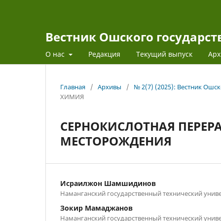
Вестник Ошского государст
О нас
Редакция
Текущий выпуск
Арх
Главная
/
Архивы
/
№ 2(7) (2025): Вестник Ошс
ХИМИЯ
СЕРНОКИСЛОТНАЯ ПЕРЕР
МЕСТОРОЖДЕНИЯ
Исраилжон Шамшидинов
Наманганский государственный технический унив
Зокир Мамаджанов
Наманганский государственный технический унив