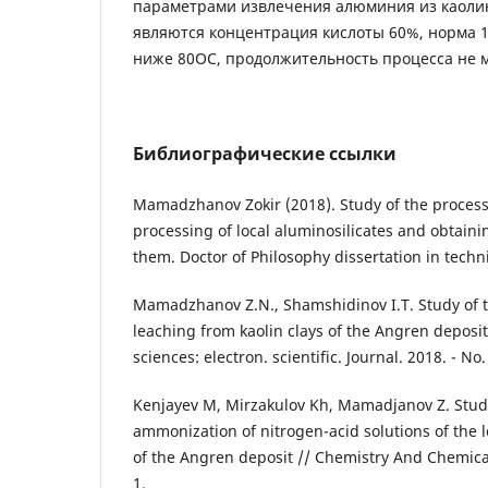
параметрами извлечения алюминия из каолин
являются концентрация кислоты 60%, норма 
ниже 80ОС, продолжительность процесса не м
Библиографические ссылки
Mamadzhanov Zokir (2018). Study of the processe
processing of local aluminosilicates and obtain
them. Doctor of Philosophy dissertation in techn
Mamadzhanov Z.N., Shamshidinov I.T. Study of 
leaching from kaolin clays of the Angren deposit
sciences: electron. scientific. Journal. 2018. - No. 
Kenjayev M, Mirzakulov Kh, Mamadjаnov Z. Study
ammonization of nitrogen-acid solutions of the l
of the Angren deposit // Chemistry And Chemica
1.