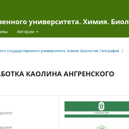
венного университета. Химия. Биол
ивы
Авторам
кого государственного университета. Химия. Биология. География
/
АБОТКА КАОЛИНА АНГРЕНСКОГО
ерситет
ерситет