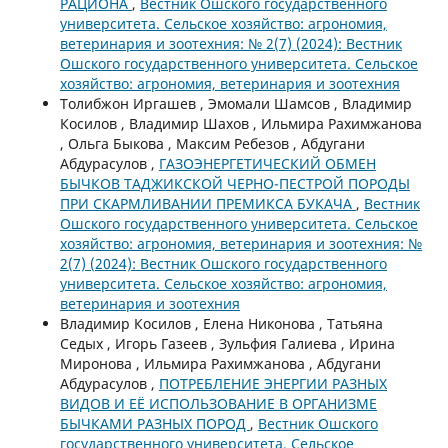
РАЦИОНА
,
Вестник Ошского государственного
университета. Сельское хозяйство: агрономия,
ветеринария и зоотехния: № 2(7) (2024): Вестник
Ошского государственного университета. Сельское
хозяйство: агрономия, ветеринария и зоотехния
Толибжон Иргашев , Эмомали Шамсов , Владимир
Косилов , Владимир Шахов , Ильмира Рахимжанова
, Ольга Быкова , Максим Ребезов , Абдугани
Абдурасулов ,
ГАЗОЭНЕРГЕТИЧЕСКИЙ ОБМЕН
БЫЧКОВ ТАДЖИКСКОЙ ЧЕРНО-ПЕСТРОЙ ПОРОДЫ
ПРИ СКАРМЛИВАНИИ ПРЕМИКСА БУКАЧА
,
Вестник
Ошского государственного университета. Сельское
хозяйство: агрономия, ветеринария и зоотехния: №
2(7) (2024): Вестник Ошского государственного
университета. Сельское хозяйство: агрономия,
ветеринария и зоотехния
Владимир Косилов , Елена Никонова , Татьяна
Седых , Игорь Газеев , Зульфия Галиева , Ирина
Миронова , Ильмира Рахимжанова , Абдугани
Абдурасулов ,
ПОТРЕБЛЕНИЕ ЭНЕРГИИ РАЗНЫХ
ВИДОВ И ЕЁ ИСПОЛЬЗОВАНИЕ В ОРГАНИЗМЕ
БЫЧКАМИ РАЗНЫХ ПОРОД
,
Вестник Ошского
государственного университета. Сельское