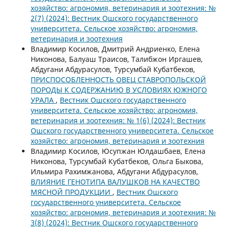
хозяйство: агрономия, ветеринария и зоотехния: №
2(7) (2024): Вестник Ошского государственного
университета. Сельское хозяйство: агрономия,
ветеринария и зоотехния
Владимир Косилов, Дмитрий Андриенко, Елена
Никонова, Балуаш Траисов, Талибжон Иргашев,
Абдугани Абдурасулов, Турсумбай Кубатбеков,
ПРИСПОСОБЛЕННОСТЬ ОВЕЦ СТАВРОПОЛЬСКОЙ
ПОРОДЫ К СОДЕРЖАНИЮ В УСЛОВИЯХ ЮЖНОГО
УРАЛА
,
Вестник Ошского государственного
университета. Сельское хозяйство: агрономия,
ветеринария и зоотехния: № 1(6) (2024): Вестник
Ошского государственного университета. Сельское
хозяйство: агрономия, ветеринария и зоотехния
Владимир Косилов, Юсупжан Юлдашбаев, Елена
Никонова, Турсумбай Кубатбеков, Ольга Быкова,
Ильмира Рахимжанова, Абдугани Абдурасулов,
ВЛИЯНИЕ ГЕНОТИПА ВАЛУШКОВ НА КАЧЕСТВО
МЯСНОЙ ПРОДУКЦИИ
,
Вестник Ошского
государственного университета. Сельское
хозяйство: агрономия, ветеринария и зоотехния: №
3(8) (2024): Вестник Ошского государственного