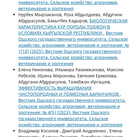
университета. Сельское хозяйство: агрономия,
ветеринария и зоотехния
Нурбек Мырзаканов, Роза Абдылдаева, Абдугани
Абдурасулов, Бакытбек Кадыров,
БИОЛОГИЧЕСКАЯ
ХАРАКТЕРИСТИКА КУР ПОРОДЫ ТОДЖОН В
УСЛОВИЯХ КЫРГЫЗСКОЙ РЕСПУБЛИКИ
,
Вестник
Ошского государственного университета. Сельское
хозяйство: агрономия, ветеринария и зоотехния: №
1(10) (2025): Вестник Ошского государственного
университета. Сельское хозяйство: агрономия,
ветеринария и зоотехния
Елена Никонова, Ильмира Рахимжанова, Максим
Ребезов, Ирина Миронова, Евгения Ермолова,
Абдугани Абдурасулов, Талибжон Иргашев,
ЭФФЕКТИВНОСТЬ ВЫРАЩИВАНИЯ
ЧИСТОПОРОДНЫХ И ПОМЕСНЫХ БАРАНЧИКОВ
,
Вестник Ошского государственного университета.
Сельское хозяйство: агрономия, ветеринария и
зоотехния: № 4(5) (2023): Вестник Ошского
государственного университета. Сельское
хозяйство: агрономия, ветеринария и зоотехния
Владимир Косилов , Дмитрий Андриенко , Елена
Никонова , Балуаш Траисов , Толибжон Иргашев ,