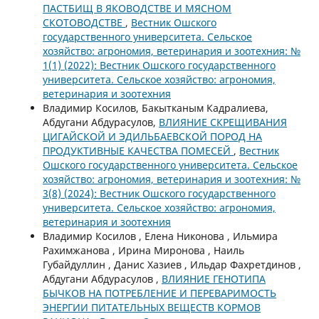
ПАСТБИЩ В ЯКОВОДСТВЕ И МЯСНОМ
СКОТОВОДСТВЕ
,
Вестник Ошского
государственного университета. Сельское
хозяйство: агрономия, ветеринария и зоотехния: №
1(1) (2022): Вестник Ошского государственного
университета. Сельское хозяйство: агрономия,
ветеринария и зоотехния
Владимир Косилов, Бакытканым Кадралиева,
Абдугани Абдурасулов,
ВЛИЯНИЕ СКРЕЩИВАНИЯ
ЦИГАЙСКОЙ И ЭДИЛЬБАЕВСКОЙ ПОРОД НА
ПРОДУКТИВНЫЕ КАЧЕСТВА ПОМЕСЕЙ
,
Вестник
Ошского государственного университета. Сельское
хозяйство: агрономия, ветеринария и зоотехния: №
3(8) (2024): Вестник Ошского государственного
университета. Сельское хозяйство: агрономия,
ветеринария и зоотехния
Владимир Косилов , Елена Никонова , Ильмира
Рахимжанова , Ирина Миронова , Наиль
Губайдуллин , Данис Хазиев , Ильдар Фахретдинов ,
Абдугани Абдурасулов ,
ВЛИЯНИЕ ГЕНОТИПА
БЫЧКОВ НА ПОТРЕБЛЕНИЕ И ПЕРЕВАРИМОСТЬ
ЭНЕРГИИ ПИТАТЕЛЬНЫХ ВЕЩЕСТВ КОРМОВ