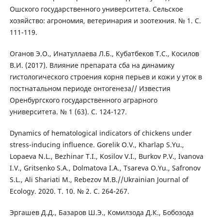
Ошского государственного университета. Сельское
хозяйство: агрономия, ветеринария и зоотехния. № 1. С.
111-119.
Оганов Э.О., Инатуллаева Л.Б., Кубатбеков Т.С., Косилов
В.И. (2017). Влияние препарата сба на динамику
гистологического строения корня перьев и кожи у уток в
постнатальном периоде онтогенеза// Известия
Оренбургского государственного аграрного
университета. № 1 (63). С. 124-127.
Dynamics of hematological indicators of chickens under
stress-inducing influence. Gorelik O.V., Kharlap S.Yu.,
Lopaeva N.L., Bezhinar T.I., Kosilov V.I., Burkov P.V., Ivanova
I.V., Gritsenko S.A., Dolmatova I.A., Tsareva O.Yu., Safronov
S.L., Ali Shariati M., Rebezov M.B.//Ukrainian Journal of
Ecology. 2020. Т. 10. № 2. С. 264-267.
Эргашев Д.Д., Базаров Ш.Э., Комилзода Д.К., Бобозода