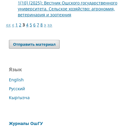
1(10) (2025): Вестник Ошского государственного
университета. Сельское хозяйство: агрономия,
ветеринария и зоотехния
<<
<
1
2
3
4
5
6
7
8
>
>>
Отправить материал
Язык
English
Русский
Кыргызча
Журналы ОшГУ