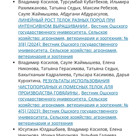
Владимир Косилов, Турсумбай Кубатбеков, Ильмира
Рахимжанова, Татьяна Седых, Максим Ребезов,
Сауле Жаймышева, Абдугани Абдурасулов,
ЛИНЕЙНЫЙ РОСТ ТЕЛОК РАЗНЫХ ПОРОД ПРИ
ИНТЕНСИВНОМ ВЫРАЩИВАНИИ
,
Вестник Ошского
государственного университета. Сельское
хозяйство: агрономия, ветеринария и зоотехния: №
3(8) (2024): Вестник Ошского государственного
университета. Сельское хозяйство: агрономия,
ветеринария и зоотехния
Владимир Косилов, Сауле Жаймышева, Елена
Никонова, Татьяна Герасимова, Татьяна Седых,
Бакытканым Кадралиева, Гульсара Касимова, Дарья
Курохтина,
РЕЗУЛЬТАТЫ ИСПОЛЬЗОВАНИЯ
ЧИСТОПОРОДНЫХ И ПОМЕСНЫХ ТЕЛОК ДЛЯ
ПРОИЗВОДСТВА ГОВЯДИНЫ
,
Вестник Ошского
государственного университета. Сельское
хозяйство: агрономия, ветеринария и зоотехния: №
4(5) (2023): Вестник Ошского государственного
университета. Сельское хозяйство: агрономия,
ветеринария и зоотехния
Юсупжан Юлдашбаев, Владимир Косилов, Елена
Никонова, Ирина Миронова, Зульфия Галиева,