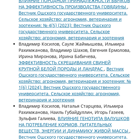
ВЛИЯНИЕ ПОРОДНОЙ ПРИНАДЛЕЖНОСТИ БЫЧКОВ
НА ЭФФЕКТИВНОСТЬ ПРОИЗВОДСТВА ГОВЯДИНЫ
,
Вестник Ошского государственного университета.
Сельское хозяйство: агрономия, ветеринария и
зоотехния: № 4(5) (2023): Вестник Ошского
государственного университета. Сельское
хозяйство: агрономия, ветеринария и зоотехния
Владимир Косилов, Сауле Жаймышева, Ильмира
Рахимжанова, Владимир Шахов, Евгения Ермолова,
Ирина Миронова, Ирина Бабичева,
ЭФФЕКТИВНОСТЬ СКРЕЩИВАНИЯ СВИНЕЙ
КРУПНОЙ БЕЛОЙ ПОРОДЫ И ЛАНДРАС
,
Вестник
Ошского государственного университета. Сельское
хозяйство: агрономия, ветеринария и зоотехния: №
1(6) (2024): Вестник Ошского государственного
университета. Сельское хозяйство: агрономия,
ветеринария и зоотехния
Владимир Косилов, Наталья Старцева, Ильмира
Рахимжанова, Наиль Губайдуллин, Игорь Газеев,
Зульфия Галиева,
ВЛИЯНИЕ ГЕНОТИПА ВАЛУШКОВ
НА ПОТРЕБЛЕНИЕ КОРМОВ, ПИТАТЕЛЬНЫХ
ВЕЩЕСТВ, ЭНЕРГИИ И ДИНАМИКУ ЖИВОЙ МАССЫ
,
Вестник Ошского государственного университета.