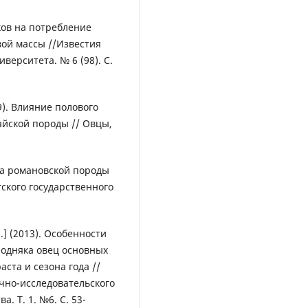
ков на потребление
ой массы //Известия
верситета. № 6 (98). С.
9). Влияние полового
йской породы // Овцы,
яка романовской породы
ского государственного
.] (2013). Особенности
лодняка овец основных
ста и сезона года //
чно-исследовательского
. Т. 1. №6. С. 53-