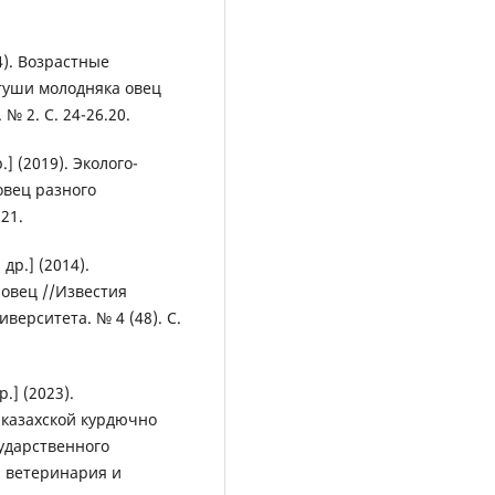
4). Возрастные
туши молодняка овец
№ 2. С. 24-26.20.
.] (2019). Эколого-
овец разного
21.
др.] (2014).
овец //Известия
верситета. № 4 (48). С.
.] (2023).
 казахской курдючно
ударственного
, ветеринария и