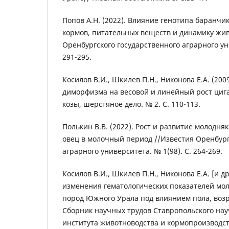
Попов А.Н. (2022). Влияние генотипа баранчи
кормов, питательных веществ и динамику жив
Оренбургского государственного аграрного уни
291-295.
Косилов В.И., Шкилев П.Н., Никонова Е.А. (200
диморфизма на весовой и линейный рост цига
козы, шерстяное дело. № 2. С. 110-113.
Полькин В.В. (2022). Рост и развитие молодн
овец в молочный период //Известия Оренбург
аграрного университета. № 1(98). С. 264-269.
Косилов В.И., Шкилев П.Н., Никонова Е.А. [и др
изменения гематологических показателей мо
пород Южного Урала под влиянием пола, возра
Сборник научных трудов Ставропольского нау
института животноводства и кормопроизводства