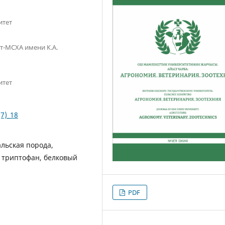
итет
т-МСХА имени К.А.
итет
(7)_18
льская порода,
, триптофан, белковый
PDF