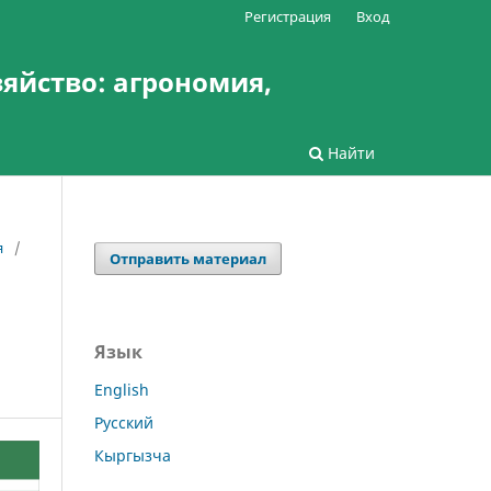
Регистрация
Вход
зяйство: агрономия,
Найти
я
/
Отправить материал
Язык
English
Русский
Кыргызча