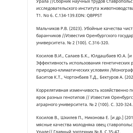
Урала //Сборник научных трудов Ставропольс
исследовательского института животноводств
Т1. No 6. С.134-139.EDN: QBPPST
Мальчиков Р.В. (2023). Убойные качества чи
баранчиков //Известия Оренбургского госуда
университета. № 2 (100). С.316-320.
Косилов В.И., Салаев Б.К., Юлдашбаев Ю.А. [и д
Эффективность использования генетических р
природно-климатических условиях /Монография
Баситов К.Т., Чортонбаев Т.Д., Бектуров А. (202
Коррелятивная изменчивость хозяйственно п
ярок разных генотипов // Известия Оренбургс
аграрного университета. № 2 (100). С. 320-324.
Косилов В., Шкилев П., Никонова Е. [и др.] (2
мясные качества молодняка овец ставрополь
Урале// Главный зоотехник.№ 8. С.35-47.