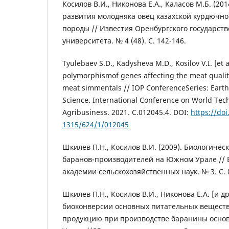
Косилов В.И., Никонова Е.А., Каласов М.Б. (20
развития молодняка овец казахской курдючн
породы // Известия Оренбургского государств
университета. № 4 (48). С. 142-146.
Tyulebaev S.D., Kadysheva M.D., Kosilov V.I. [et a
polymorphismof genes affecting the meat qualit
meat simmentals // IOP ConferenceSeries: Eart
Science. International Conference on World Tec
Agribusiness. 2021. C.012045.4. DOI:
https://do
1315/624/1/012045
Шкилев П.Н., Косилов В.И. (2009). Биологичес
баранов-производителей на Южном Урале // 
академии сельскохозяйственных наук. № 3. С. 8
Шкилев П.Н., Косилов В.И., Никонова Е.А. [и др
биоконверсии основных питательных веществ
продукцию при производстве баранины осно