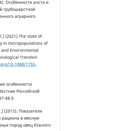
14). Особенности роста и
ой грубошерстной
енного аграрного
l.] (2021).The state of
y in micropopulations of
h and Environmental
hnological Trendsin
i.org/10.1088/1755-
кие особенности
Вестник Российской
7-88.9.
.] (2013). Показатели
 рациона в мясную
вных пород овец Южного