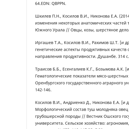
64.EDN: QBPPN.
Шкилев П.Н., Косилов В.И., Никонова Е.А. (201
изменения некоторых анатомических частей 
Южного Урала // Овцы, козы, шерстяное дело. 
Иргашев Т.А., Косилов В.И., Рахимов Ш.Т. [и др
генетические аспекты продуктивных качеств 
направления продуктивности. Душанбе. 314 с.
Траисов Б.Б., Есенгалиев К.Г., Бозымова А.К. [и 
Гематологические показатели мясо-шерстных 
Оренбургского государственного аграрного уни
142-146.
Косилов В.И., Андриенко Д., Никонова Е.А. [и др
Морфологический состав туш молодняка овец
грубошерсной породы // Вестник Ошского гос
университета. Сельское хозяйство: агрономия