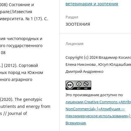
ветеринария и зоотехния
2008) Состояние и
рале//Известия
Раздел
верситета. № 1 (17). С.
ЗООТЕХНИЯ
ения чистопородных и
Лицензия
го государственного
108
Copyright (c) 2024 Владимир Косило
Елена Никонова , Юсуп Юлдашбаев
.] (2012). Сортовой
Дмитрий Андриенко
зных пород на Южном
нного аграрного
Это произведение доступно по
] (2020). The genotypic
лицензии Creative Commons «Attrib
nutrients and energy from
NonCommercial» («Атрибуция —
 // Journal of
Некоммерческое использование») 
Всемирная
.