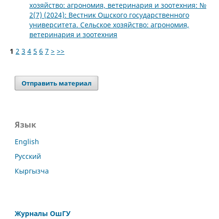
хозяйство: агрономия, ветеринария и зоотехния: №
2(7) (2024): Вестник Ошского государственного
университета. Сельское хозяйство: агрономия,
ветеринария и зоотехния
1
2
3
4
5
6
7
>
>>
Отправить материал
Язык
English
Русский
Кыргызча
Журналы ОшГУ