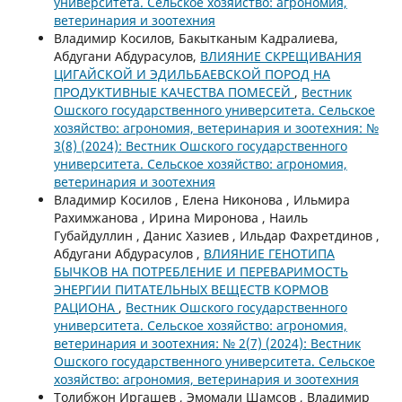
университета. Сельское хозяйство: агрономия,
ветеринария и зоотехния
Владимир Косилов, Бакытканым Кадралиева,
Абдугани Абдурасулов,
ВЛИЯНИЕ СКРЕЩИВАНИЯ
ЦИГАЙСКОЙ И ЭДИЛЬБАЕВСКОЙ ПОРОД НА
ПРОДУКТИВНЫЕ КАЧЕСТВА ПОМЕСЕЙ
,
Вестник
Ошского государственного университета. Сельское
хозяйство: агрономия, ветеринария и зоотехния: №
3(8) (2024): Вестник Ошского государственного
университета. Сельское хозяйство: агрономия,
ветеринария и зоотехния
Владимир Косилов , Елена Никонова , Ильмира
Рахимжанова , Ирина Миронова , Наиль
Губайдуллин , Данис Хазиев , Ильдар Фахретдинов ,
Абдугани Абдурасулов ,
ВЛИЯНИЕ ГЕНОТИПА
БЫЧКОВ НА ПОТРЕБЛЕНИЕ И ПЕРЕВАРИМОСТЬ
ЭНЕРГИИ ПИТАТЕЛЬНЫХ ВЕЩЕСТВ КОРМОВ
РАЦИОНА
,
Вестник Ошского государственного
университета. Сельское хозяйство: агрономия,
ветеринария и зоотехния: № 2(7) (2024): Вестник
Ошского государственного университета. Сельское
хозяйство: агрономия, ветеринария и зоотехния
Толибжон Иргашев , Эмомали Шамсов , Владимир