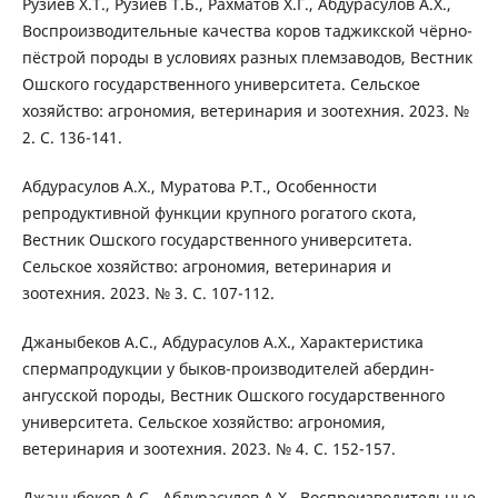
Рузиев Х.Т., Рузиев Т.Б., Рахматов Х.Г., Абдурасулов А.Х.,
Воспроизводительные качества коров таджикской чёрно-
пёстрой породы в условиях разных племзаводов, Вестник
Ошского государственного университета. Сельское
хозяйство: агрономия, ветеринария и зоотехния. 2023. №
2. С. 136-141.
Абдурасулов А.Х., Муратова Р.Т., Особенности
репродуктивной функции крупного рогатого скота,
Вестник Ошского государственного университета.
Сельское хозяйство: агрономия, ветеринария и
зоотехния. 2023. № 3. С. 107-112.
Джаныбеков А.С., Абдурасулов А.Х., Характеристика
спермапродукции у быков-производителей абердин-
ангусской породы, Вестник Ошского государственного
университета. Сельское хозяйство: агрономия,
ветеринария и зоотехния. 2023. № 4. С. 152-157.
Джаныбеков А.С., Абдурасулов А.Х., Воспроизводительные