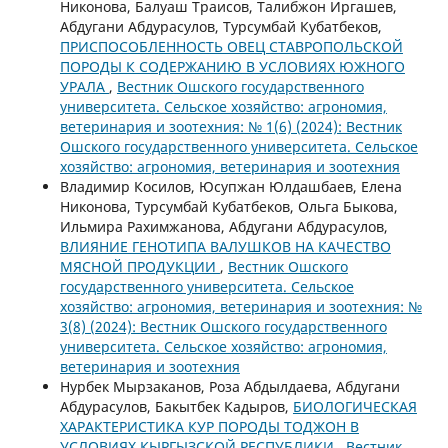
Никонова, Балуаш Траисов, Талибжон Иргашев,
Абдугани Абдурасулов, Турсумбай Кубатбеков,
ПРИСПОСОБЛЕННОСТЬ ОВЕЦ СТАВРОПОЛЬСКОЙ
ПОРОДЫ К СОДЕРЖАНИЮ В УСЛОВИЯХ ЮЖНОГО
УРАЛА
,
Вестник Ошского государственного
университета. Сельское хозяйство: агрономия,
ветеринария и зоотехния: № 1(6) (2024): Вестник
Ошского государственного университета. Сельское
хозяйство: агрономия, ветеринария и зоотехния
Владимир Косилов, Юсупжан Юлдашбаев, Елена
Никонова, Турсумбай Кубатбеков, Ольга Быкова,
Ильмира Рахимжанова, Абдугани Абдурасулов,
ВЛИЯНИЕ ГЕНОТИПА ВАЛУШКОВ НА КАЧЕСТВО
МЯСНОЙ ПРОДУКЦИИ
,
Вестник Ошского
государственного университета. Сельское
хозяйство: агрономия, ветеринария и зоотехния: №
3(8) (2024): Вестник Ошского государственного
университета. Сельское хозяйство: агрономия,
ветеринария и зоотехния
Нурбек Мырзаканов, Роза Абдылдаева, Абдугани
Абдурасулов, Бакытбек Кадыров,
БИОЛОГИЧЕСКАЯ
ХАРАКТЕРИСТИКА КУР ПОРОДЫ ТОДЖОН В
УСЛОВИЯХ КЫРГЫЗСКОЙ РЕСПУБЛИКИ
,
Вестник