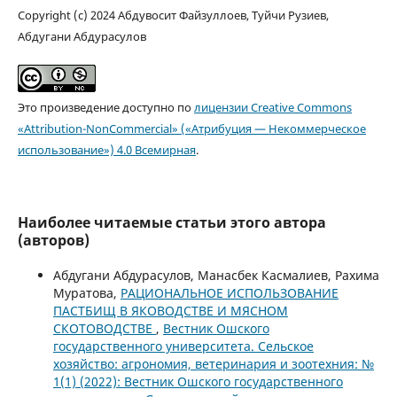
Copyright (c) 2024 Абдувосит Файзуллоев, Туйчи Рузиев,
Абдугани Абдурасулов
Это произведение доступно по
лицензии Creative Commons
«Attribution-NonCommercial» («Атрибуция — Некоммерческое
использование») 4.0 Всемирная
.
Наиболее читаемые статьи этого автора
(авторов)
Абдугани Абдурасулов, Манасбек Касмалиев, Рахима
Муратова,
РАЦИОНАЛЬНОЕ ИСПОЛЬЗОВАНИЕ
ПАСТБИЩ В ЯКОВОДСТВЕ И МЯСНОМ
СКОТОВОДСТВЕ
,
Вестник Ошского
государственного университета. Сельское
хозяйство: агрономия, ветеринария и зоотехния: №
1(1) (2022): Вестник Ошского государственного