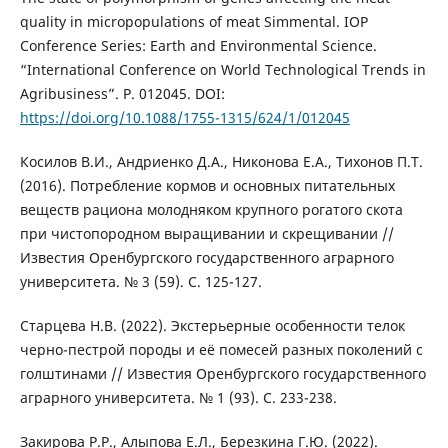
quality in micropopulations of meat Simmental. IOP
Conference Series: Earth and Environmental Science.
“International Conference on World Technological Trends in
Agribusiness”. P. 012045. DOI:
https://doi.org/10.1088/1755-1315/624/1/012045
Косилов В.И., Андриенко Д.А., Никонова Е.А., Тихонов П.Т.
(2016). Потребление кормов и основных питательных
веществ рациона молодняком крупного рогатого скота
при чистопородном выращивании и скрещивании //
Известия Оренбургского государственного аграрного
университета. № 3 (59). С. 125-127.
Старцева Н.В. (2022). Экстерьерные особенности телок
черно-пестрой породы и её помесей разных поколений с
голштинами // Известия Оренбургского государственного
аграрного университета. № 1 (93). С. 233-238.
Закирова Р.Р., Алыпова Е.Л., Березкина Г.Ю. (2022).