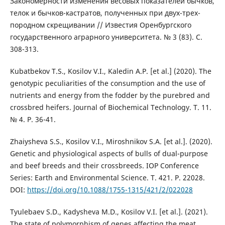
Закономерности изменения весовых показателей бычков,
телок и бычков-кастратов, полученных при двух-трех-
породном скрещивании // Известия Оренбургского
государственного аграрного университета. № 3 (83). С.
308-313.
Kubatbekov T.S., Kosilov V.I., Kaledin A.P. [et al.] (2020). The
genotypic peculiarities of the consumption and the use of
nutrients and energy from the fodder by the purebred and
crossbred heifers. Journal of Biochemical Technology. T. 11.
№ 4. P. 36-41.
Zhaiysheva S.S., Kosilov V.I., Miroshnikov S.A. [et al.]. (2020).
Genetic and physiological aspects of bulls of dual-purpose
and beef breeds and their crossbreeds. IOP Conference
Series: Earth and Environmental Science. T. 421. P. 22028.
DOI:
https://doi.org/10.1088/1755-1315/421/2/022028
Tyulebaev S.D., Kadysheva M.D., Kosilov V.I. [et al.]. (2021).
The state of polymorphism of genes affecting the meat