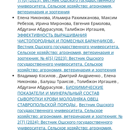
1(10) (2025): Вестник Ошского государственного
университета. Сельское хозяйство: агрономия,
ветеринария и зоотехния
Елена Никонова, Ильмира Рахимжанова, Максим
Ребезов, Ирина Миронова, Евгения Ермолова,
Абдугани Абдурасулов, Талибжон Иргашев,
ЭФФЕКТИВНОСТЬ ВЫРАЩИВАНИЯ
ЧИСТОПОРОДНЫХ И ПОМЕСНЫХ БАРАНЧИКОВ
,
Вестник Ошского государственного университета.
Сельское хозяйство: агрономия, ветеринария и
зоотехния: № 4(5) (2023): Вестник Ошского
государственного университета. Сельское
хозяйство: агрономия, ветеринария и зоотехния
Владимир Косилов , Дмитрий Андриенко , Елена
Никонова , Балуаш Траисов , Толибжон Иргашев ,
Абдугани Абдурасулов ,
БИОХИМИЧЕСКИЕ
ПОКАЗАТЕЛИ И МИНЕРАЛЬНЫЙ СОСТАВ
СЫВОРОТКИ КРОВИ МОЛОДНЯКА ОВЕЦ
СТАВРОПОЛЬСКОЙ ПОРОДЫ
,
Вестник Ошского
государственного университета. Сельское
хозяйство: агрономия, ветеринария и зоотехния: №
2(7) (2024): Вестник Ошского государственного
университета. Сельское хозяйство: агрономия,