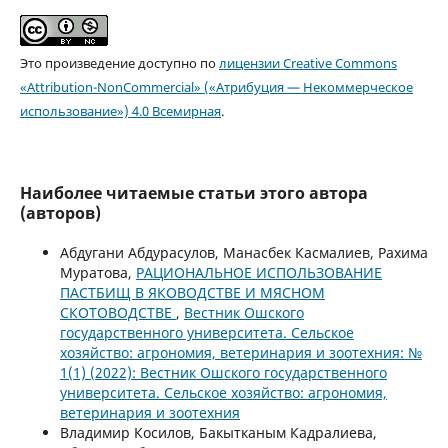
Это произведение доступно по
лицензии Creative Commons
«Attribution-NonCommercial» («Атрибуция — Некоммерческое
использование») 4.0 Всемирная
.
Наиболее читаемые статьи этого автора
(авторов)
Абдугани Абдурасулов, Манасбек Касмалиев, Рахима
Муратова,
РАЦИОНАЛЬНОЕ ИСПОЛЬЗОВАНИЕ
ПАСТБИЩ В ЯКОВОДСТВЕ И МЯСНОМ
СКОТОВОДСТВЕ
,
Вестник Ошского
государственного университета. Сельское
хозяйство: агрономия, ветеринария и зоотехния: №
1(1) (2022): Вестник Ошского государственного
университета. Сельское хозяйство: агрономия,
ветеринария и зоотехния
Владимир Косилов, Бакытканым Кадралиева,