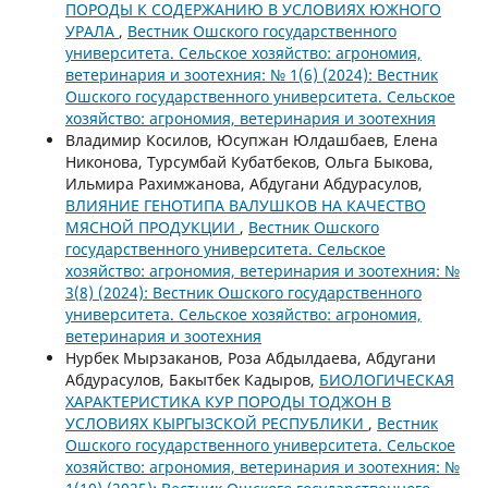
ПОРОДЫ К СОДЕРЖАНИЮ В УСЛОВИЯХ ЮЖНОГО
УРАЛА
,
Вестник Ошского государственного
университета. Сельское хозяйство: агрономия,
ветеринария и зоотехния: № 1(6) (2024): Вестник
Ошского государственного университета. Сельское
хозяйство: агрономия, ветеринария и зоотехния
Владимир Косилов, Юсупжан Юлдашбаев, Елена
Никонова, Турсумбай Кубатбеков, Ольга Быкова,
Ильмира Рахимжанова, Абдугани Абдурасулов,
ВЛИЯНИЕ ГЕНОТИПА ВАЛУШКОВ НА КАЧЕСТВО
МЯСНОЙ ПРОДУКЦИИ
,
Вестник Ошского
государственного университета. Сельское
хозяйство: агрономия, ветеринария и зоотехния: №
3(8) (2024): Вестник Ошского государственного
университета. Сельское хозяйство: агрономия,
ветеринария и зоотехния
Нурбек Мырзаканов, Роза Абдылдаева, Абдугани
Абдурасулов, Бакытбек Кадыров,
БИОЛОГИЧЕСКАЯ
ХАРАКТЕРИСТИКА КУР ПОРОДЫ ТОДЖОН В
УСЛОВИЯХ КЫРГЫЗСКОЙ РЕСПУБЛИКИ
,
Вестник
Ошского государственного университета. Сельское
хозяйство: агрономия, ветеринария и зоотехния: №