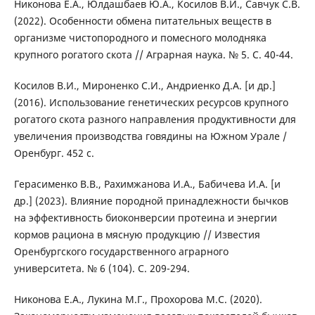
Никонова Е.А., Юлдашбаев Ю.А., Косилов В.И., Савчук С.В.
(2022). Особенности обмена питательных веществ в
организме чистопородного и помесного молодняка
крупного рогатого скота // Аграрная наука. № 5. С. 40-44.
Косилов В.И., Мироненко С.И., Андриенко Д.А. [и др.]
(2016). Использование генетических ресурсов крупного
рогатого скота разного направления продуктивности для
увеличения производства говядины на Южном Урале /
Оренбург. 452 с.
Герасименко В.В., Рахимжанова И.А., Бабичева И.А. [и
др.] (2023). Влияние породной принадлежности бычков
на эффективность биоконверсии протеина и энергии
кормов рациона в мясную продукцию // Известия
Оренбургского государственного аграрного
университета. № 6 (104). С. 209-294.
Никонова Е.А., Лукина М.Г., Прохорова М.С. (2020).