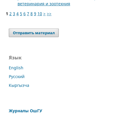
ветеринария и зоотехния
1
2
3
4
5
6
7
8
9
10
>
>>
Отправить материал
Язык
English
Русский
Кыргызча
Журналы ОшГУ