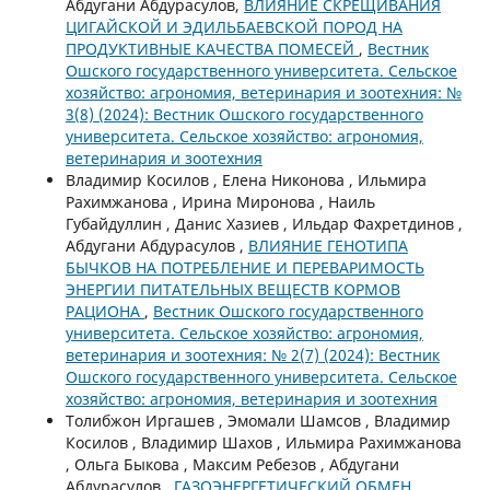
Абдугани Абдурасулов,
ВЛИЯНИЕ СКРЕЩИВАНИЯ
ЦИГАЙСКОЙ И ЭДИЛЬБАЕВСКОЙ ПОРОД НА
ПРОДУКТИВНЫЕ КАЧЕСТВА ПОМЕСЕЙ
,
Вестник
Ошского государственного университета. Сельское
хозяйство: агрономия, ветеринария и зоотехния: №
3(8) (2024): Вестник Ошского государственного
университета. Сельское хозяйство: агрономия,
ветеринария и зоотехния
Владимир Косилов , Елена Никонова , Ильмира
Рахимжанова , Ирина Миронова , Наиль
Губайдуллин , Данис Хазиев , Ильдар Фахретдинов ,
Абдугани Абдурасулов ,
ВЛИЯНИЕ ГЕНОТИПА
БЫЧКОВ НА ПОТРЕБЛЕНИЕ И ПЕРЕВАРИМОСТЬ
ЭНЕРГИИ ПИТАТЕЛЬНЫХ ВЕЩЕСТВ КОРМОВ
РАЦИОНА
,
Вестник Ошского государственного
университета. Сельское хозяйство: агрономия,
ветеринария и зоотехния: № 2(7) (2024): Вестник
Ошского государственного университета. Сельское
хозяйство: агрономия, ветеринария и зоотехния
Толибжон Иргашев , Эмомали Шамсов , Владимир
Косилов , Владимир Шахов , Ильмира Рахимжанова
, Ольга Быкова , Максим Ребезов , Абдугани
Абдурасулов ,
ГАЗОЭНЕРГЕТИЧЕСКИЙ ОБМЕН