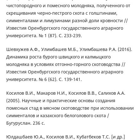
чистопородного и помесного молодняка, полученного от
скрещивания черно-пестрого скота с голштинами,
симменталами и лимузинами разной доли кровности //
Известия Оренбургского государственного аграрного
университета. № 1 (87). С. 233-239.
Шевхужев А.Ф., Улимбашев М.Б., Улимбашева Р.А. (2016).
Динамика роста бурого швицкого и калмыцкого
молодняка в условиях отгонно-горного скотоводства //
Известия Оренбургского государственного аграрного
университета. № 6 (62). С. 139-141.
Косилов В.И., Макаров Н.И., Косилов В.В., Салихов А.А.
(2005). Научные и практические основы создания
помесных стад в мясном скотоводстве при использовании
симменталов и казахского белоголового скота /
Бугуруслан. 236 с.
Юлдашбаев Ю.А., Косилов В.И., Кубатбеков Т.С. [и др.]