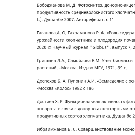
Бободжанова М. Д. Фотосинтез, донорно-акц
продуктивность средневолокнистого хлопчатн
L.). Душанбе 2007. Автореферат, с 11
Гасанова.А. О, Гахраманова Р. Ф. «Роль сидер
урожайности хлопчатника и плодородия почвы
2020 © Научный журнал ''Globus'', выпуск 7, 2
Гришина Л.А., Самойлова Е.М. Учет биомассы
растений. –Москва. Изд-во МГУ, 1971.-99 с.
Доспехов Б. А, Пупонин А.И. «Земледелие с о
-Москва «Колос» 1982 с 186
Достиев Х. Р. Функциональная активность фот
аппарата в связи с донорно-акцепторными о
продуктивных сортов хлопчатника. Душанбе 20
Ибраимжанов Б. С. Совершенствование эконо