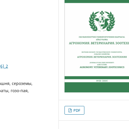
6)_2
ашня, сероземы,
аты, гозо-пая,
PDF