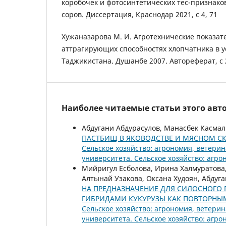
коробочек и фотосинтетических тес-признако
соров. Диссертация, Краснодар 2021, с 4, 71
Хужаназарова М. И. Агротехнические показате
аттрагирующих способностях хлопчатника в у
Таджикистана. Душанбе 2007. Автореферат, с 
Наиболее читаемые статьи этого авто
Абдугани Абдурасулов, Манасбек Касмал
ПАСТБИЩ В ЯКОВОДСТВЕ И МЯСНОМ С
Сельское хозяйство: агрономия, ветерин
университета. Сельское хозяйство: агро
Мийригул Есболова, Ирина Халмуратова
Алтынай Узакова, Оксана Худоян, Абдуг
НА ПРЕДНАЗНАЧЕНИЕ ДЛЯ СИЛОСНОГО 
ГИБРИДАМИ КУКУРУЗЫ КАК ПОВТОРН
Сельское хозяйство: агрономия, ветерин
университета. Сельское хозяйство: агро