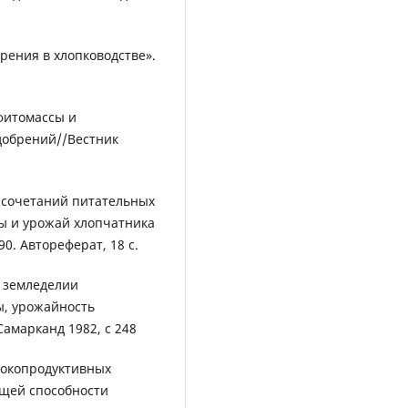
рения в хлопководстве».
фитомассы и
добрений//Вестник
 сочетаний питательных
ы и урожай хлопчатника
0. Автореферат, 18 с.
 земледелии
ы, урожайность
Самарканд 1982, с 248
ысокопродуктивных
ющей способности