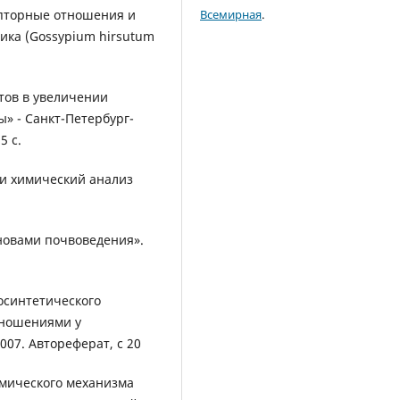
епторные отношения и
Всемирная
.
ика (Gossypium hirsutum
атов в увеличении
» - Санкт-Петербург-
5 с.
 и химический анализ
сновами почвоведения».
осинтетического
тношениями у
07. Автореферат, с 20
мического механизма