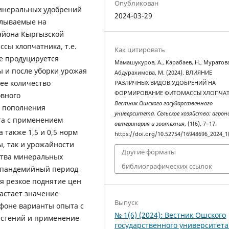
Опубликован
минеральных удобрений
2024-03-29
елываемые на
айона Кыргызской
сы хлопчатника, т.е.
Как цитировать
е продуцируется
Мамашукуров, А., Карабаев, Н., Муратова,
ы и после уборки урожая
Абдурахимова, М. (2024). ВЛИЯНИЕ
ее количество
РАЗЛИЧНЫХ ВИДОВ УДОБРЕНИЙ НА
ФОРМИРОВАНИЕ ФИТОМАССЫ ХЛОПЧАТ
овного
Вестник Ошского государственного
а пополнения
университета. Сельское хозяйство: агрон
та с применением
ветеринария и зоотехния
, (1(6), 7–17.
 также 1,5 и 0,5 норм
https://doi.org/10.52754/16948696_2024_1
, так и урожайности
Другие форматы
ства минеральных
библиографических ссылок
стпандемийный период
я резкое поднятие цен
астает значение
Выпуск
 фоне варианты опыта с
№ 1(6) (2024): Вестник Ошского
астений и применение
государственного университета