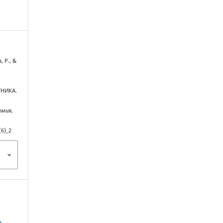
 Р., &
НИКА.
омия,
(6)_2
.