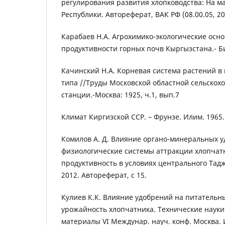
регулирования развития хлопководства: На м
Республики. Автореферат, ВАК РФ (08.00.05, 20
Карабаев Н.А. Агрохимико-экологические осн
продуктивности горных почв Кыргызстана.- Биш
Качинский Н.А. Корневая система растений в 
типа //Труды Московской областной сельскох
станции.-Москва: 1925, ч.1, вып.7
Климат Киргизской ССР. – Фрунзе. Илим. 1965. 
Комилов А. Д. Влияние органо-минеральных у
физиологические системы аттракции хлопчатн
продуктивность в условиях центрального Тад
2012. Автореферат, с 15.
Кулиев К.К. Влияние удобрений на питатель
урожайность хлопчатника. Технические науки 
материалы VI Междунар. науч. конф. Москва.