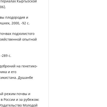
атериалах Кыргызской
06).
овы плодородия и
кек, 2000, -92 с.
почвах подзолистого
озяйственной опытной
-289 с.
добрений на генетико-
ика и его
жикистана. Душанбе
ный режим почвы и
в России и за рубежом:
 Издательство Молодой