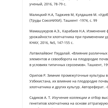
ученый, 2016, 78-79 с.
Малицкий Н.А, Таджиев М, Кулдашев М. «Удоб
(Труды СоюзНИХИ). Ташкент -1974, с. 99
Мамашукуров А.Э., Карабаев Н.А. Изменение 
урожайности хлопчатника при применении у
КНАУ, 2016, №5, 147-155 с.
Латвилайвонг Пхудалай. «Влияние различных
элементов и севооборота на плодородие почв
в условиях типичных сероземов». Ташкент, 199
Орипов Р. Зимние промежуточные культуры в
Узбекистана, их влияние на плодородие почв
хлопчатника и других культур. Автореферат. -
Садиков А. Т. Изучение коллекции и отбор в
генетипов хлопчатника на основе аттрагиру