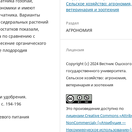
атника гозопаи,
Сельское хозяйство: агрономия,
ономики и имеют
ветеринария и зоотехния
пчатника. Варианты
 сидеральных растений
Раздел
остатков показали,
АГРОНОМИЯ
а по сравнению с
есение органического
Лицензия
е плодородия
Copyright (c) 2024 Вестник Ошского
государственного университета.
Сельское хозяйство: агрономия,
ветеринария и зоотехния
и удобрения.
с. 194-196
Это произведение доступно по
лицензии Creative Commons «Attrib
евого питания
NonCommercial» («Атрибуция —
Некоммерческое использование») 