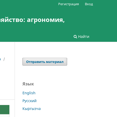
Регистрация
Вход
зяйство: агрономия,
Найти
я
/
Отправить материал
Язык
English
Русский
Кыргызча