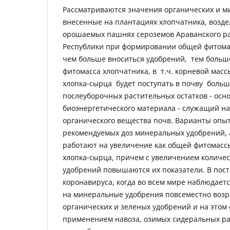
Рассматриваются значения органических и 
внесенные на плантациях хлопчатника, возд
орошаемых пашнях сероземов Араванского р
Республики при формировании общей фитомас
чем больше вноситься удобрений, тем больш
фитомасса хлопчатника, в т.ч. корневой масс
хлопка-сырца будет поступать в почву больш
послеуборочных растительных остатков - осн
биоэнергетического материала - служащий н
органического вещества почв. Варианты опы
рекомендуемых доз минеральных удобрений, а
работают на увеличение как общей фитомассы
хлопка-сырца, причем с увеличением количе
удобрений повышаются их показатели. В по
коронавируса, когда во всем мире наблюдаетс
на минеральные удобрения повсеместно возр
органических и зеленых удобрений и на этом
применением навоза, озимых сидеральных р