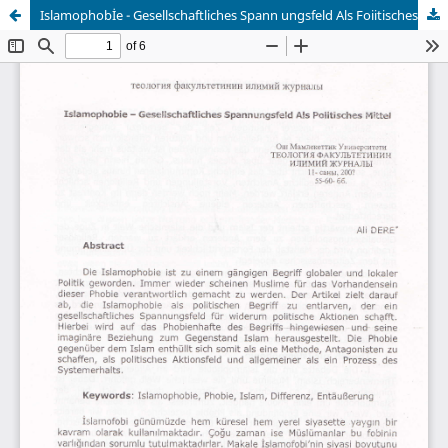
Islamophobİe - Gesellschaftliches Spann ungsfeld Als Foiitisches M ittel