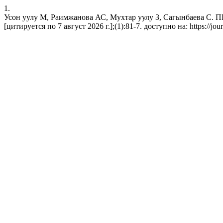
1.
Усон уулу М, Раимжанова АС, Мухтар уулу З, Сагынбае
[цитируется по 7 август 2026 г.];(1):81-7. доступно на: https://jour