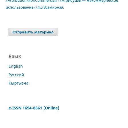
«Attribution-NonCommercial» («Атрибуция — Некоммерческое
использование») 4.0 Всемирная
.
Отправить материал
Язык
English
Русский
Кыргызча
e-ISSN 1694-8661 (Online)