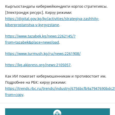
Кыргызстандагы кибермейкиндикти коргоо стратегиясы.
[Электрондук реcурс]. Кирүү режими:
https://digital.gov.kg/ky/activities/strategiya-zashhity-
kiberprostanstva-v-kyrgyzstane
.
https://www.tazabek.kg/news:2262145/?
from=tazabek&place=newsload
.
https://www.turmush.kg/ru/news:2261908/
https://kg.akipress.org/news:2105057
.
Как ИИ помогает кибермошенникам и противостоит им.
Подробнее на РБК: кирүү режими:
https://trends.rbc.ru/trends/industry/6756bcfb9a7947690bdc2
from=copy
.