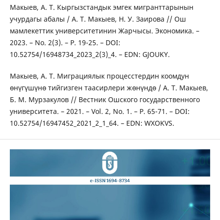
Макыев, А. Т. Кыргызстандык эмгек мигранттарынын
учурдагы абалы / А. Т. Макыев, Н. У. Заирова // Ош
мамлекеттик университетинин Жарчысы. Экономика. –
2023. – No. 2(3). – P. 19-25. – DOI:
10.52754/16948734_2023_2(3)_4. – EDN: GJOUKY.
Макыев, А. Т. Миграциялык процесстердин коомдун
өнүгүшүнө тийгизген таасирлери жөнүндө / А. Т. Макыев,
Б. М. Мурзакулов // Вестник Ошского государственного
университета. – 2021. – Vol. 2, No. 1. – P. 65-71. – DOI:
10.52754/16947452_2021_2_1_64. – EDN: WXOKVS.