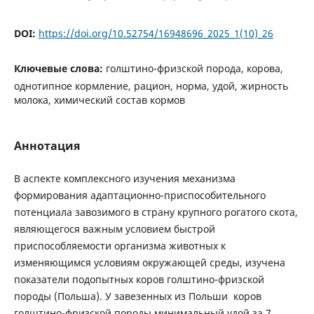
DOI:
https://doi.org/10.52754/16948696_2025_1(10)_26
Ключевые слова:
голштино-фризской порода, корова,
однотипное кормление, рацион, норма, удой, жирность
молока, химический состав кормов
Аннотация
В аспекте комплексного изучения механизма
формирования адаптационно-приспособительного
потенциала завозимого в страну крупного рогатого скота,
являющегося важным условием быстрой
приспособляемости организма животных к
изменяющимся условиям окружающей среды, изучена
показатели подопытных коров голштино-фризской
породы (Польша). У завезенных из Польши коров
голштино-фризской породы минимальный удой за 7