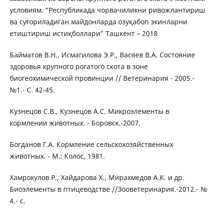
условиям. “Республикада чорвачиликни ривожлантириш
ва суғориладиган майдонларда озуқабоп экинларни
етиштириш истиқболлари” Ташкент – 2018
Байматов В.Н., Исмагилова Э.Р., Васяев В.А. Состояние
здоровья крупного рогатого скота в зоне
биогеохимической провинции // Ветеринария - 2005.-
№1.- С. 42-45.
Кузнецов С.В., Кузнецов А.С. Микроэлементы в
кормлении животных. - Боровск.-2007.
Богданов Г.А. Кормление сельскохозяйственных
животных. - М.: Колос, 1981.
Хамрокулов Р., Хайдарова Х., Мирахмедов А.К. и др.
Биоэлементы в птицеводстве //Зооветеринария.-2012.- №
4.- с.